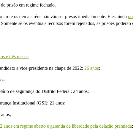
 de prisão em regime fechado.
naro e os demais réus não vão ser presos imediatamente. Eles ainda
po
. Somente se os eventuais recursos forem rejeitados, as prisões poderão 
os e três meses
;
candidato a vice-presidente na chapa de 2022:
26 anos
;
nos;
etário de segurança do Distrito Federal: 24 anos;
rança Institucional (GSI): 21 anos;
9 anos;
2 anos em regime aberto e garantia de liberdade pela delação premiada
;