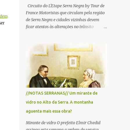
Circuito do L'Etape Serra Negra by Tour de
France Motoristas que circulam pela região
dem
de Serra Negra e cidades vizinhas devem
ser
ficar atentos às alterações no trânsito
durante a manhã e início da tarde de
domingo, 28 de junho, em razão da
realização do L'Étape Serra Negra by Tour
de France presented by Nubank.
Considerado o principal circuito de ciclismo
amador da América Latina, o evento reunirá
atletas de diferentes regiões do país e terá
percursos passando pelos municípios de
Serra Negra, Amparo, Monte Alegre do Sul,
//NOTAS SERRANAS// Um mirante de
Lindoia e Socorro. Para garantir a segurança
vidro no Alto da Serra. A montanha
dos participantes e do público, diversos
trechos de rodovias e estradas da região
aguenta mais essa obra?
serão interditados temporariamente ao
Mirante de vidro O prefeito Elmir Chedid
longo da prova. A largada será na Rua
assinou esta semana a ordem de serviço