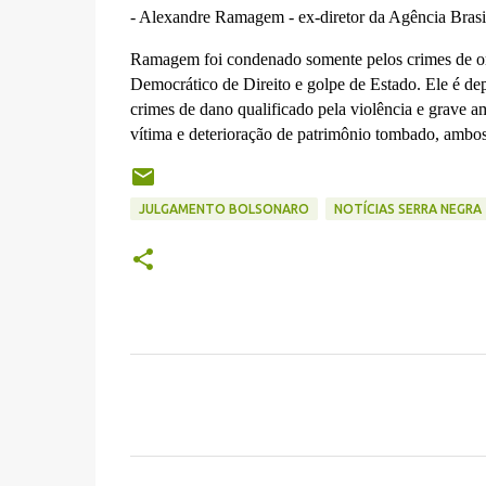
- Alexandre Ramagem - ex-diretor da Agência Brasile
Ramagem foi condenado somente pelos crimes de org
Democrático de Direito e golpe de Estado.
Ele é de
crimes de dano qualificado pela violência e grave a
vítima e deterioração de patrimônio tombado, ambos 
JULGAMENTO BOLSONARO
NOTÍCIAS SERRA NEGRA
C
o
m
e