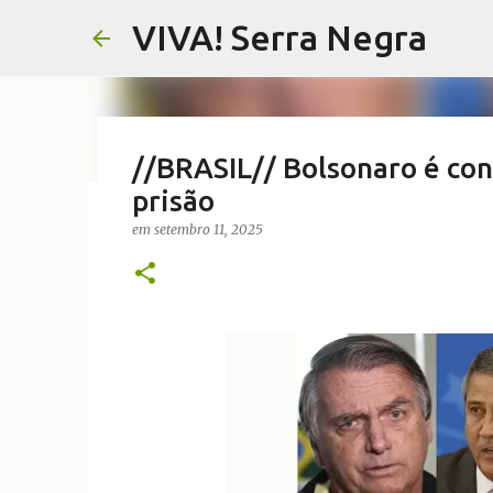
VIVA! Serra Negra
//BRASIL// Bolsonaro é con
prisão
//NOTAS SERRANAS// Fake N
em
setembro 11, 2025
Serra Negra
em
agosto 07, 2026
CARLOS MOTTA
NOTAS SERRANAS
VIVA! SERRA NEGRA NO AR
0