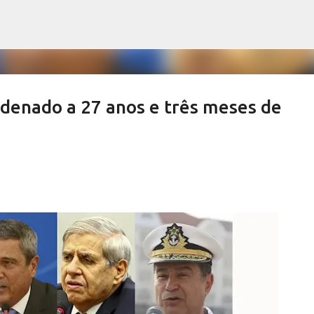
Pular para o conteúdo principal
denado a 27 anos e três meses de
ews derrubam índices de vacinação
SALETE SILVA
SAÚDE SERRA NEGRA
VACINAÇÃO SERRA NEGRA