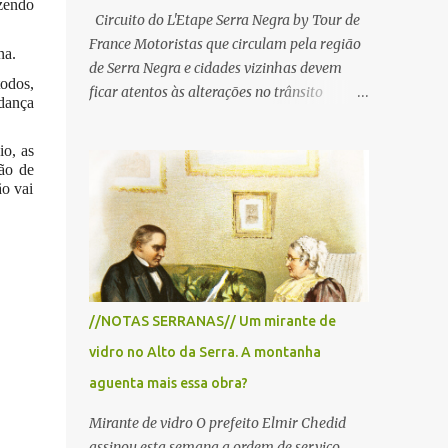
izendo
Circuito do L'Etape Serra Negra by Tour de
France Motoristas que circulam pela região
na.
de Serra Negra e cidades vizinhas devem
todos,
ficar atentos às alterações no trânsito
udança
durante a manhã e início da tarde de
domingo, 28 de junho, em razão da
io, as
realização do L'Étape Serra Negra by Tour
ção de
de France presented by Nubank.
ão vai
Considerado o principal circuito de ciclismo
amador da América Latina, o evento reunirá
atletas de diferentes regiões do país e terá
percursos passando pelos municípios de
Serra Negra, Amparo, Monte Alegre do Sul,
//NOTAS SERRANAS// Um mirante de
Lindoia e Socorro. Para garantir a segurança
vidro no Alto da Serra. A montanha
dos participantes e do público, diversos
trechos de rodovias e estradas da região
aguenta mais essa obra?
serão interditados temporariamente ao
Mirante de vidro O prefeito Elmir Chedid
longo da prova. A largada será na Rua
assinou esta semana a ordem de serviço