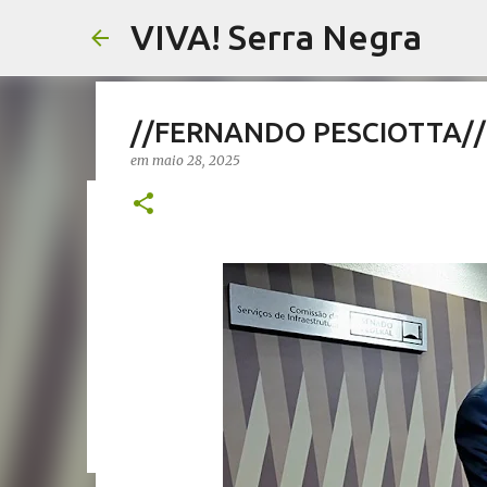
VIVA! Serra Negra
//FERNANDO PESCIOTTA// V
em
maio 28, 2025
//SALETE SILVA// Vereador
proposta que dá a eles par
em
agosto 05, 2026
EMENDAS IMPOSITIVAS SERRA NEGRA
0