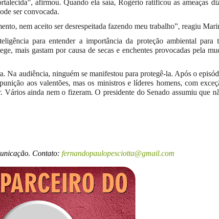
rtalecida”, afirmou. Quando ela saía, Rogério ratificou as ameaças d
pode ser convocada.
ento, nem aceito ser desrespeitada fazendo meu trabalho”, reagiu Mari
teligência para entender a importância da proteção ambiental para 
tege, mais gastam por causa de secas e enchentes provocadas pela m
a. Na audiência, ninguém se manifestou para protegê-la. Após o episód
 punição aos valentões, mas os ministros e líderes homens, com exce
. Vários ainda nem o fizeram. O presidente do Senado assumiu que n
municação. Contato:
fernandopaulopesciotta@gmail.com