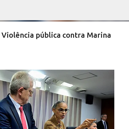
Pular para o conteúdo principal
iolência pública contra Marina
es devem aprovar por unanimidade
te do Orçamento
NOTÍCIAS SERRA NEGRA
SALETE SILVA
VIVA! SERRA NEGRA