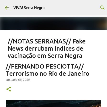
Pular para o conteúdo principal
VIVA! Serra Negra
//NOTAS SERRANAS// Fake
News derrubam índices de
vacinação em Serra Negra
em
agosto 07, 2026
CARLOS MOTTA
NOTAS SERRANAS
//FERNANDO PESCIOTTA//
SALETE SILVA
SAÚDE SERRA NEGRA
VACINAÇÃO SERRA NEGRA
Terrorismo no Rio de Janeiro
VIVA! SERRA NEGRA NO AR
em
maio 05, 2025
0