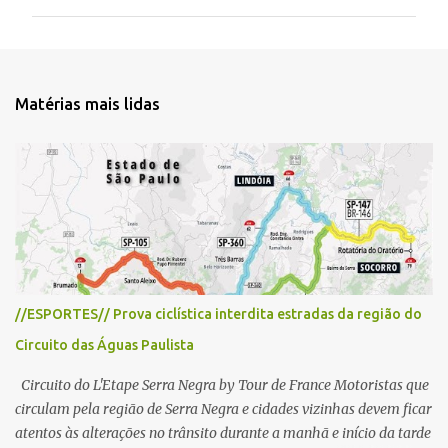
m
e
n
t
Matérias mais lidas
á
r
i
o
s
//ESPORTES// Prova ciclística interdita estradas da região do
Circuito das Águas Paulista
Circuito do L'Etape Serra Negra by Tour de France Motoristas que
circulam pela região de Serra Negra e cidades vizinhas devem ficar
atentos às alterações no trânsito durante a manhã e início da tarde