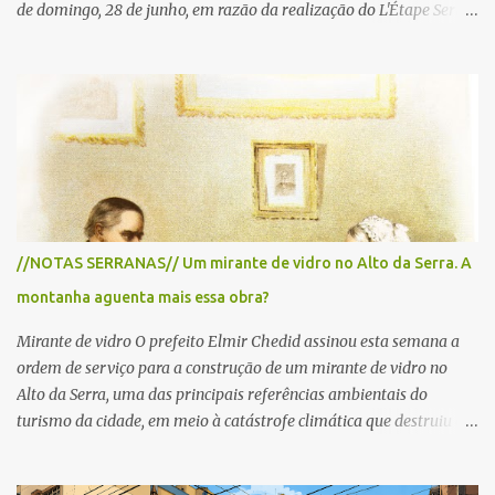
de domingo, 28 de junho, em razão da realização do L'Étape Serra
Negra by Tour de France presented by Nubank. Considerado o
principal circuito de ciclismo amador da América Latina, o evento
reunirá atletas de diferentes regiões do país e terá percursos
passando pelos municípios de Serra Negra, Amparo, Monte Alegre
do Sul, Lindoia e Socorro. Para garantir a segurança dos
participantes e do público, diversos trechos de rodovias e estradas
da região serão interditados temporariamente ao longo da prova.
A largada será na Rua Coronel Pedro Penteado, em Serra Negra,
para cerca de 2.000 ciclistas, às 6h30. De acordo com o
//NOTAS SERRANAS// Um mirante de vidro no Alto da Serra. A
cronograma da organização e de todas as prefeituras envolvidas,
montanha aguenta mais essa obra?
as interdições ocorrerão de forma programada e os trechos serão
reabertos gradativamente depois da pass...
Mirante de vidro O prefeito Elmir Chedid assinou esta semana a
ordem de serviço para a construção de um mirante de vidro no
Alto da Serra, uma das principais referências ambientais do
turismo da cidade, em meio à catástrofe climática que destruiu o
Estado do Rio Grande do Sul. A tragédia suscitou novamente o
debate sobre as mudanças climáticas e o impacto do colapso