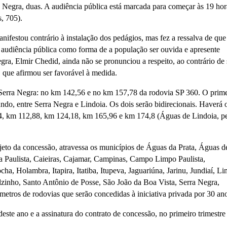
a Negra, duas. A audiência pública está marcada para começar às 19 hor
, 705).
nifestou contrário à instalação dos pedágios, mas fez a ressalva de que
da audiência pública como forma de a população ser ouvida e apresente
egra, Elmir Chedid, ainda não se pronunciou a respeito, ao contrário de
, que afirmou ser favorável à medida.
 Serra Negra: no km 142,56 e no km 157,78 da rodovia SP 360. O prime
ndo, entre Serra Negra e Lindoia. Os dois serão bidirecionais. Haverá 
8,4, km 112,88, km 124,18, km 165,96 e km 174,8 (Águas de Lindoia, pe
jeto da concessão, atravessa os municípios de Águas da Prata, Águas d
a Paulista, Caieiras, Cajamar, Campinas, Campo Limpo Paulista,
a, Holambra, Itapira, Itatiba, Itupeva, Jaguariúna, Jarinu, Jundiaí, Li
zinho, Santo Antônio de Posse, São João da Boa Vista, Serra Negra,
metros de rodovias que serão concedidas à iniciativa privada por 30 ano
 deste ano e a assinatura do contrato de concessão, no primeiro trimestre