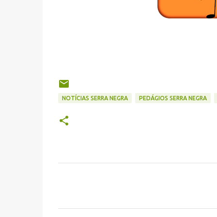
NOTÍCIAS SERRA NEGRA
PEDÁGIOS SERRA NEGRA
C
o
m