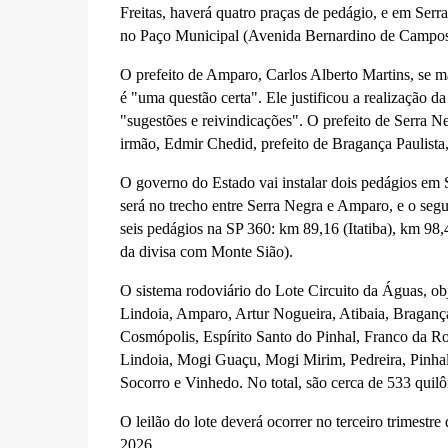
Freitas, haverá quatro praças de pedágio, e em Serr
no Paço Municipal (Avenida Bernardino de Campos
O prefeito de Amparo, Carlos Alberto Martins, se ma
é "uma questão certa". Ele justificou a realização 
"sugestões e reivindicações". O prefeito de Serra N
irmão, Edmir Chedid, prefeito de Bragança Paulista
O governo do Estado vai instalar dois pedágios em
será no trecho entre Serra Negra e Amparo, e o segu
seis pedágios na SP 360: km 89,16 (Itatiba), km 9
da divisa com Monte Sião).
O sistema rodoviário do Lote Circuito da Águas, ob
Lindoia, Amparo, Artur Nogueira, Atibaia, Braganç
Cosmópolis, Espírito Santo do Pinhal, Franco da Roch
Lindoia, Mogi Guaçu, Mogi Mirim, Pedreira, Pinhal
Socorro e Vinhedo. No total, são cerca de 533 quilô
O leilão do lote deverá ocorrer no terceiro trimestre
2026.