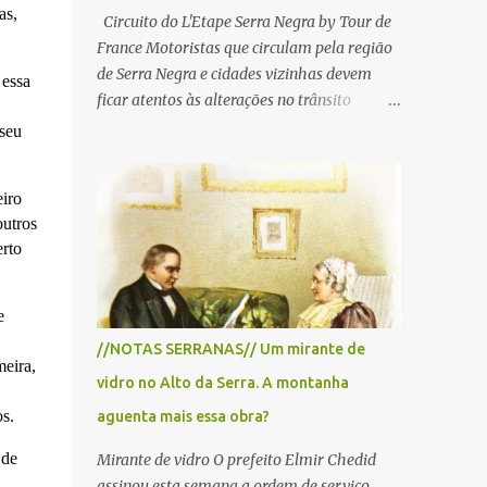
as,
Circuito do L'Etape Serra Negra by Tour de
France Motoristas que circulam pela região
de Serra Negra e cidades vizinhas devem
 essa
ficar atentos às alterações no trânsito
durante a manhã e início da tarde de
 seu
domingo, 28 de junho, em razão da
realização do L'Étape Serra Negra by Tour
iro
de France presented by Nubank.
outros
Considerado o principal circuito de ciclismo
rto
amador da América Latina, o evento reunirá
atletas de diferentes regiões do país e terá
percursos passando pelos municípios de
e
Serra Negra, Amparo, Monte Alegre do Sul,
//NOTAS SERRANAS// Um mirante de
Lindoia e Socorro. Para garantir a segurança
meira,
vidro no Alto da Serra. A montanha
dos participantes e do público, diversos
trechos de rodovias e estradas da região
s.
aguenta mais essa obra?
serão interditados temporariamente ao
 de
Mirante de vidro O prefeito Elmir Chedid
longo da prova. A largada será na Rua
assinou esta semana a ordem de serviço