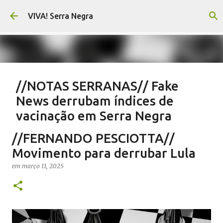
Pular para o conteúdo principal
VIVA! Serra Negra
//NOTAS SERRANAS// Fake
News derrubam índices de
vacinação em Serra Negra
em
agosto 07, 2026
CARLOS MOTTA
NOTAS SERRANAS
//FERNANDO PESCIOTTA//
SALETE SILVA
SAÚDE SERRA NEGRA
VACINAÇÃO SERRA NEGRA
Movimento para derrubar Lula
VIVA! SERRA NEGRA NO AR
em
março 11, 2025
0