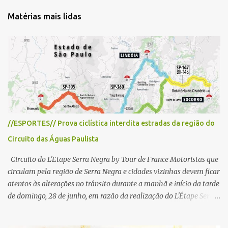
t
Matérias mais lidas
á
r
i
o
s
//ESPORTES// Prova ciclística interdita estradas da região do
Circuito das Águas Paulista
Circuito do L'Etape Serra Negra by Tour de France Motoristas que
circulam pela região de Serra Negra e cidades vizinhas devem ficar
atentos às alterações no trânsito durante a manhã e início da tarde
de domingo, 28 de junho, em razão da realização do L'Étape Serra
Negra by Tour de France presented by Nubank. Considerado o
principal circuito de ciclismo amador da América Latina, o evento