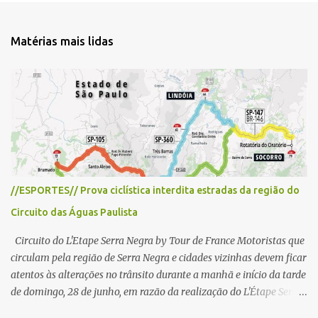
n
t
Matérias mais lidas
á
r
i
o
s
//ESPORTES// Prova ciclística interdita estradas da região do
Circuito das Águas Paulista
Circuito do L'Etape Serra Negra by Tour de France Motoristas que
circulam pela região de Serra Negra e cidades vizinhas devem ficar
atentos às alterações no trânsito durante a manhã e início da tarde
de domingo, 28 de junho, em razão da realização do L'Étape Serra
Negra by Tour de France presented by Nubank. Considerado o