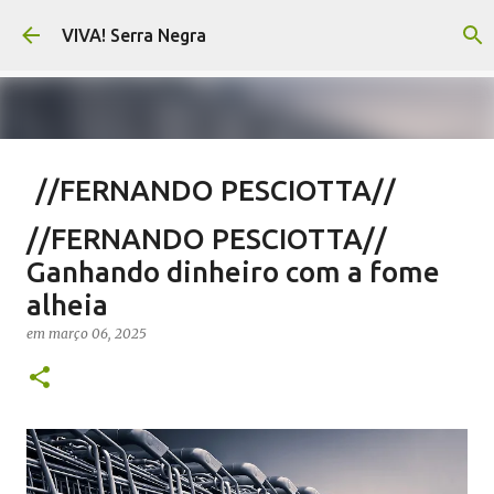
Pular para o conteúdo principal
VIVA! Serra Negra
//FERNANDO PESCIOTTA//
Encurtando caminho
//FERNANDO PESCIOTTA//
em
agosto 06, 2026
FERNANDO PESCIOTTA
Ganhando dinheiro com a fome
NOTÍCIAS SERRA NEGRA
VIVA! SERRA NEGRA
alheia
0
em
março 06, 2025