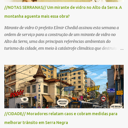
para cerca de 2.000 ciclistas, às 6h30. De acordo com o
//NOTAS SERRANAS// Um mirante de vidro no Alto da Serra. A
cronograma da organização e de todas as prefeituras envolvidas,
montanha aguenta mais essa obra?
as interdições ocorrerão de forma programada e os trechos serão
reabertos gradativamente depois da pass...
Mirante de vidro O prefeito Elmir Chedid assinou esta semana a
ordem de serviço para a construção de um mirante de vidro no
Alto da Serra, uma das principais referências ambientais do
turismo da cidade, em meio à catástrofe climática que destruiu o
Estado do Rio Grande do Sul. A tragédia suscitou novamente o
debate sobre as mudanças climáticas e o impacto do colapso
ambiental nas políticas públicas. Preservação permanente O Alto
da Serra está localizado em uma das Áreas de Preservação
Permanente no município, chamadas de APP no Código Florestal
Brasileiro, Lei nº 12.651/12. As APPS são protegidas com a função
ambiental de preservar os recursos hídricos, a paisagem, a
proteção do solo e a biodiversidade para assegurar a qualidade de
vida da população. No local já estão instaladas torres de
//CIDADE// Moradores relatam caos e cobram medidas para
transmissão de televisão e telefonia celular, contêineres de uso
melhorar trânsito em Serra Negra
comercial, sanitário público, pequenas construções e uma rampa