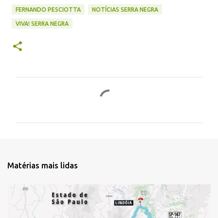
FERNANDO PESCIOTTA
NOTÍCIAS SERRA NEGRA
VIVA! SERRA NEGRA
C
o
m
e
n
t
Matérias mais lidas
á
r
i
o