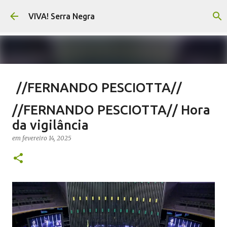
Pular para o conteúdo principal
VIVA! Serra Negra
//FERNANDO PESCIOTTA//
Encurtando caminho
//FERNANDO PESCIOTTA// Hora
em
agosto 06, 2026
FERNANDO PESCIOTTA
da vigilância
NOTÍCIAS SERRA NEGRA
VIVA! SERRA NEGRA
em
fevereiro 14, 2025
0