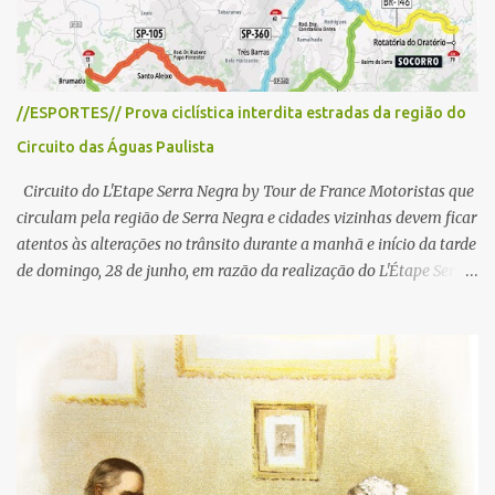
s
//ESPORTES// Prova ciclística interdita estradas da região do
Circuito das Águas Paulista
Circuito do L'Etape Serra Negra by Tour de France Motoristas que
circulam pela região de Serra Negra e cidades vizinhas devem ficar
atentos às alterações no trânsito durante a manhã e início da tarde
de domingo, 28 de junho, em razão da realização do L'Étape Serra
Negra by Tour de France presented by Nubank. Considerado o
principal circuito de ciclismo amador da América Latina, o evento
reunirá atletas de diferentes regiões do país e terá percursos
passando pelos municípios de Serra Negra, Amparo, Monte Alegre
do Sul, Lindoia e Socorro. Para garantir a segurança dos
participantes e do público, diversos trechos de rodovias e estradas
da região serão interditados temporariamente ao longo da prova.
A largada será na Rua Coronel Pedro Penteado, em Serra Negra,