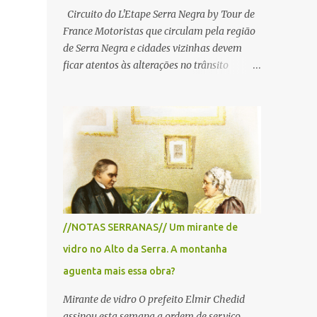
Circuito do L'Etape Serra Negra by Tour de
France Motoristas que circulam pela região
de Serra Negra e cidades vizinhas devem
ficar atentos às alterações no trânsito
durante a manhã e início da tarde de
domingo, 28 de junho, em razão da
realização do L'Étape Serra Negra by Tour
de France presented by Nubank.
Considerado o principal circuito de ciclismo
amador da América Latina, o evento reunirá
atletas de diferentes regiões do país e terá
percursos passando pelos municípios de
Serra Negra, Amparo, Monte Alegre do Sul,
//NOTAS SERRANAS// Um mirante de
Lindoia e Socorro. Para garantir a segurança
vidro no Alto da Serra. A montanha
dos participantes e do público, diversos
trechos de rodovias e estradas da região
aguenta mais essa obra?
serão interditados temporariamente ao
Mirante de vidro O prefeito Elmir Chedid
longo da prova. A largada será na Rua
assinou esta semana a ordem de serviço