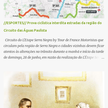
s
//ESPORTES// Prova ciclística interdita estradas da região do
Circuito das Águas Paulista
Circuito do L'Etape Serra Negra by Tour de France Motoristas que
circulam pela região de Serra Negra e cidades vizinhas devem ficar
atentos às alterações no trânsito durante a manhã e início da tarde
de domingo, 28 de junho, em razão da realização do L'Étape Serra
Negra by Tour de France presented by Nubank. Considerado o
principal circuito de ciclismo amador da América Latina, o evento
reunirá atletas de diferentes regiões do país e terá percursos
passando pelos municípios de Serra Negra, Amparo, Monte Alegre
do Sul, Lindoia e Socorro. Para garantir a segurança dos
participantes e do público, diversos trechos de rodovias e estradas
da região serão interditados temporariamente ao longo da prova.
A largada será na Rua Coronel Pedro Penteado, em Serra Negra,