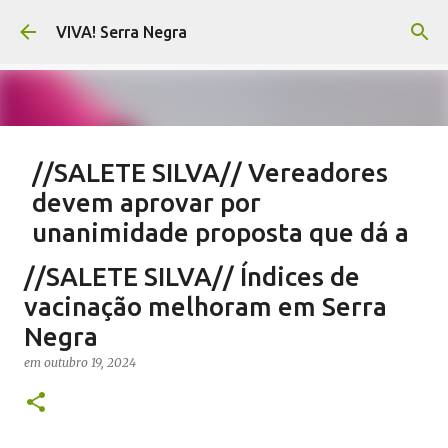
Pular para o conteúdo principal
VIVA! Serra Negra
//SALETE SILVA// Vereadores
devem aprovar por
unanimidade proposta que dá a
eles parte do Orçamento
//SALETE SILVA// Índices de
em
agosto 05, 2026
EMENDAS IMPOSITIVAS SERRA NEGRA
vacinação melhoram em Serra
NOTÍCIAS SERRA NEGRA
SALETE SILVA
VIVA! SERRA NEGRA
Negra
0
em
outubro 19, 2024