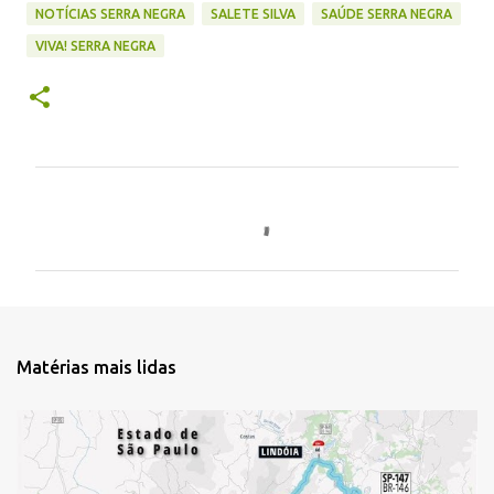
NOTÍCIAS SERRA NEGRA
SALETE SILVA
SAÚDE SERRA NEGRA
VIVA! SERRA NEGRA
C
o
m
e
n
t
Matérias mais lidas
á
r
i
o