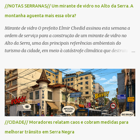
para cerca de 2.000 ciclistas, às 6h30. De acordo com o
//NOTAS SERRANAS// Um mirante de vidro no Alto da Serra. A
cronograma da organização e de todas as prefeituras envolvidas,
montanha aguenta mais essa obra?
as interdições ocorrerão de forma programada e os trechos serão
reabertos gradativamente depois da pass...
Mirante de vidro O prefeito Elmir Chedid assinou esta semana a
ordem de serviço para a construção de um mirante de vidro no
Alto da Serra, uma das principais referências ambientais do
turismo da cidade, em meio à catástrofe climática que destruiu o
Estado do Rio Grande do Sul. A tragédia suscitou novamente o
debate sobre as mudanças climáticas e o impacto do colapso
ambiental nas políticas públicas. Preservação permanente O Alto
da Serra está localizado em uma das Áreas de Preservação
Permanente no município, chamadas de APP no Código Florestal
Brasileiro, Lei nº 12.651/12. As APPS são protegidas com a função
ambiental de preservar os recursos hídricos, a paisagem, a
proteção do solo e a biodiversidade para assegurar a qualidade de
vida da população. No local já estão instaladas torres de
//CIDADE// Moradores relatam caos e cobram medidas para
transmissão de televisão e telefonia celular, contêineres de uso
melhorar trânsito em Serra Negra
comercial, sanitário público, pequenas construções e uma rampa