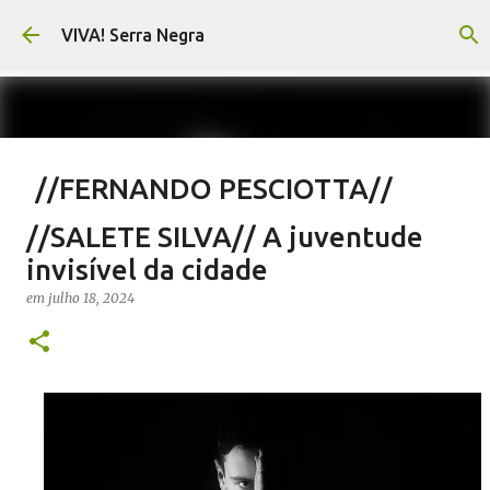
Pular para o conteúdo principal
VIVA! Serra Negra
//FERNANDO PESCIOTTA//
Encurtando caminho
//SALETE SILVA// A juventude
em
agosto 06, 2026
FERNANDO PESCIOTTA
invisível da cidade
NOTÍCIAS SERRA NEGRA
VIVA! SERRA NEGRA
em
julho 18, 2024
0