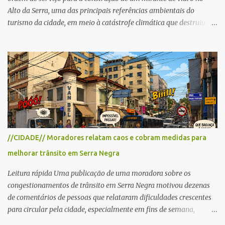
Alto da Serra, uma das principais referências ambientais do
turismo da cidade, em meio à catástrofe climática que destruiu o
Estado do Rio Grande do Sul. A tragédia suscitou novamente o
debate sobre as mudanças climáticas e o impacto do colapso
ambiental nas políticas públicas. Preservação permanente O Alto
da Serra está localizado em uma das Áreas de Preservação
Permanente no município, chamadas de APP no Código Florestal
Brasileiro, Lei nº 12.651/12. As APPS são protegidas com a função
ambiental de preservar os recursos hídricos, a paisagem, a
proteção do solo e a biodiversidade para assegurar a qualidade de
vida da população. No local já estão instaladas torres de
//CIDADE// Moradores relatam caos e cobram medidas para
transmissão de televisão e telefonia celular, contêineres de uso
melhorar trânsito em Serra Negra
comercial, sanitário público, pequenas construções e uma rampa
para a prática do voo livre. A montanha vai resistir a mais uma
Leitura rápida Uma publicação de uma moradora sobre os
obra? Im...
congestionamentos de trânsito em Serra Negra motivou dezenas
de comentários de pessoas que relataram dificuldades crescentes
para circular pela cidade, especialmente em fins de semana,
feriados e férias. A maioria destacou que o problema não é o