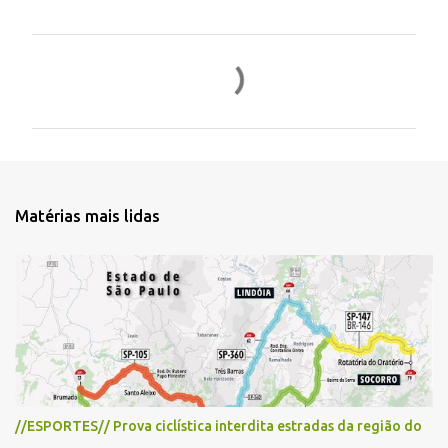
C
o
m
e
n
t
Matérias mais lidas
á
r
i
o
s
//ESPORTES// Prova ciclística interdita estradas da região do