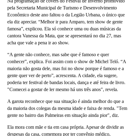
Na programação de covers do Festival de Inverno promovido
pela Secretaria Municipal de Turismo e Desenvolvimento
Econômico deste ano faltou o da Legião Urbana, o único que
ela diz apreciar. “Melhor ir para Amparo, tem show de gente
famosa”, explicou. Ela só conhece uma ou duas músicas da
cantora Vanessa da Mata, que se apresentará no dia 27, mas
acha que vale a pena ir ao show.
“A gente não conhece, mas sabe que é famoso e quer
conhecer”, explica. Foi assim com o show de Michel Teló. “A
maioria não gosta dele, mas foi no show porque é famoso e a
gente quer ver de perto”, acrescenta. A cidade, ela sugere,
poderia ter festival de bandas locais, dança e até feira de livro.
"Comecei a gostar de ler mesmo há uns três anos", revela.
A garota reconhece que sua situação é ainda melhor do que a
da maioria dos colegas da mesma idade e faixa de renda. "Tem
gente no bairro das Palmeiras em situação ainda pior", diz.
Ela mora com mãe e tia em casa própria. Apesar de dividir as
despesas da casa, comemora por ter convênio médico,