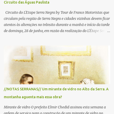
Circuito das Águas Paulista
Circuito do L'Etape Serra Negra by Tour de France Motoristas que
circulam pela região de Serra Negra e cidades vizinhas devem ficar
atentos às alterações no trânsito durante a manhã e início da tarde
de domingo, 28 de junho, em razão da realização do L'Étape Serra
Negra by Tour de France presented by Nubank. Considerado o
principal circuito de ciclismo amador da América Latina, o evento
reunirá atletas de diferentes regiões do país e terá percursos
passando pelos municípios de Serra Negra, Amparo, Monte Alegre
do Sul, Lindoia e Socorro. Para garantir a segurança dos
participantes e do público, diversos trechos de rodovias e estradas
da região serão interditados temporariamente ao longo da prova.
A largada será na Rua Coronel Pedro Penteado, em Serra Negra,
para cerca de 2.000 ciclistas, às 6h30. De acordo com o
//NOTAS SERRANAS// Um mirante de vidro no Alto da Serra. A
cronograma da organização e de todas as prefeituras envolvidas,
montanha aguenta mais essa obra?
as interdições ocorrerão de forma programada e os trechos serão
reabertos gradativamente depois da pass...
Mirante de vidro O prefeito Elmir Chedid assinou esta semana a
ordem de serviço para a construção de um mirante de vidro no