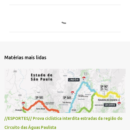
C
o
m
e
n
t
Matérias mais lidas
á
r
i
o
s
//ESPORTES// Prova ciclística interdita estradas da região do
Circuito das Águas Paulista