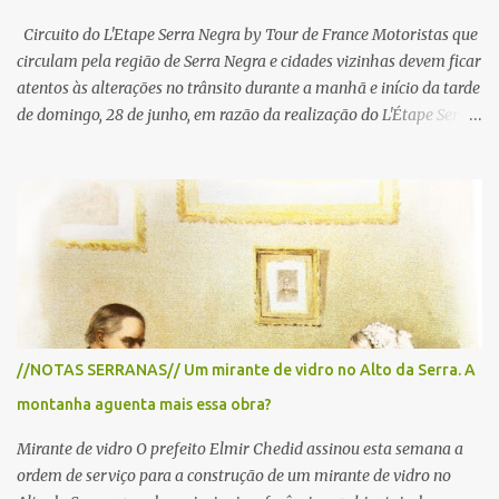
Circuito do L'Etape Serra Negra by Tour de France Motoristas que
circulam pela região de Serra Negra e cidades vizinhas devem ficar
atentos às alterações no trânsito durante a manhã e início da tarde
de domingo, 28 de junho, em razão da realização do L'Étape Serra
Negra by Tour de France presented by Nubank. Considerado o
principal circuito de ciclismo amador da América Latina, o evento
reunirá atletas de diferentes regiões do país e terá percursos
passando pelos municípios de Serra Negra, Amparo, Monte Alegre
do Sul, Lindoia e Socorro. Para garantir a segurança dos
participantes e do público, diversos trechos de rodovias e estradas
da região serão interditados temporariamente ao longo da prova.
A largada será na Rua Coronel Pedro Penteado, em Serra Negra,
para cerca de 2.000 ciclistas, às 6h30. De acordo com o
//NOTAS SERRANAS// Um mirante de vidro no Alto da Serra. A
cronograma da organização e de todas as prefeituras envolvidas,
montanha aguenta mais essa obra?
as interdições ocorrerão de forma programada e os trechos serão
reabertos gradativamente depois da pass...
Mirante de vidro O prefeito Elmir Chedid assinou esta semana a
ordem de serviço para a construção de um mirante de vidro no