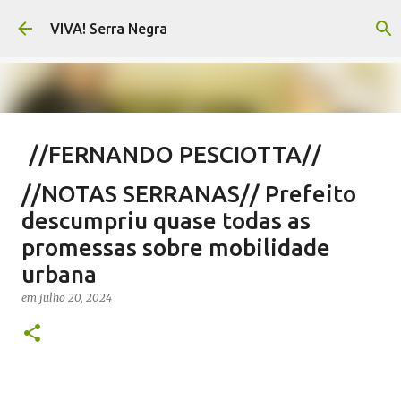
Pular para o conteúdo principal
VIVA! Serra Negra
//FERNANDO PESCIOTTA//
Encurtando caminho
//NOTAS SERRANAS// Prefeito
em
agosto 06, 2026
FERNANDO PESCIOTTA
descumpriu quase todas as
NOTÍCIAS SERRA NEGRA
VIVA! SERRA NEGRA
promessas sobre mobilidade
urbana
0
em
julho 20, 2024