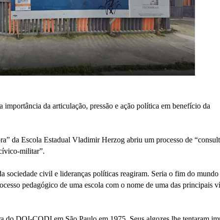
 importância da articulação, pressão e ação política em benefício da
ora” da Escola Estadual Vladimir Herzog abriu um processo de “consult
ívico-militar”.
a sociedade civil e lideranças políticas reagiram. Seria o fim do mundo
rocesso pedagógico de uma escola com o nome de uma das principais v
tura do DOI-CODI em São Paulo em 1975. Seus algozes lhe tentaram im