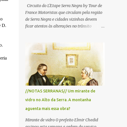
Circuito do L'Etape Serra Negra by Tour de
France Motoristas que circulam pela região
do
de Serra Negra e cidades vizinhas devem
e D.
ficar atentos às alterações no trânsito
durante a manhã e início da tarde de
domingo, 28 de junho, em razão da
o.
realização do L'Étape Serra Negra by Tour
de France presented by Nubank.
eria
Considerado o principal circuito de ciclismo
amador da América Latina, o evento reunirá
atletas de diferentes regiões do país e terá
percursos passando pelos municípios de
Serra Negra, Amparo, Monte Alegre do Sul,
//NOTAS SERRANAS// Um mirante de
Lindoia e Socorro. Para garantir a segurança
vidro no Alto da Serra. A montanha
dos participantes e do público, diversos
trechos de rodovias e estradas da região
aguenta mais essa obra?
serão interditados temporariamente ao
Mirante de vidro O prefeito Elmir Chedid
longo da prova. A largada será na Rua
assinou esta semana a ordem de serviço