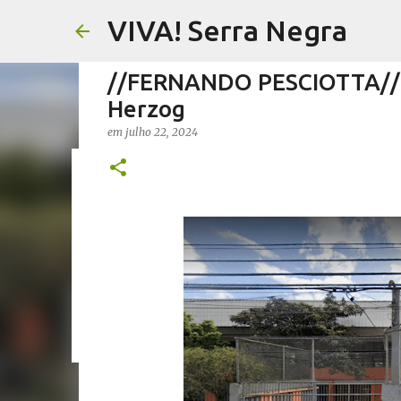
VIVA! Serra Negra
//FERNANDO PESCIOTTA// O
Herzog
em
julho 22, 2024
//FERNANDO PESCIOTTA// 
em
agosto 06, 2026
FERNANDO PESCIOTTA
NOTÍCIAS SE
0