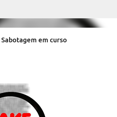
Pular para o conteúdo principal
Sabotagem em curso
ews derrubam índices de vacinação
SALETE SILVA
SAÚDE SERRA NEGRA
VACINAÇÃO SERRA NEGRA