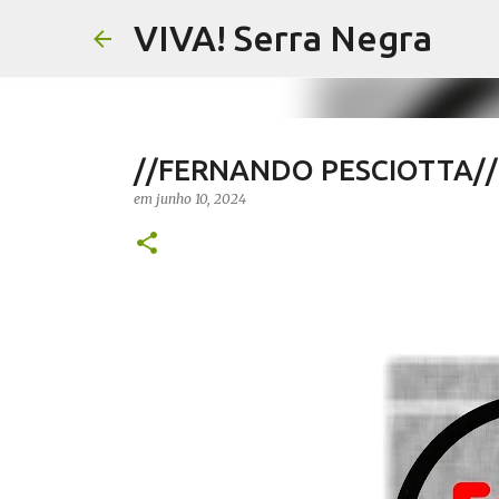
VIVA! Serra Negra
//FERNANDO PESCIOTTA// 
em
junho 10, 2024
//NOTAS SERRANAS// Fake N
Serra Negra
em
agosto 07, 2026
CARLOS MOTTA
NOTAS SERRANAS
VIVA! SERRA NEGRA NO AR
0