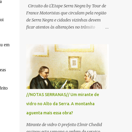
a
Circuito do L'Etape Serra Negra by Tour de
France Motoristas que circulam pela região
oi
de Serra Negra e cidades vizinhas devem
ficar atentos às alterações no trânsito
durante a manhã e início da tarde de
domingo, 28 de junho, em razão da
iu em
realização do L'Étape Serra Negra by Tour
de France presented by Nubank.
Considerado o principal circuito de ciclismo
amador da América Latina, o evento reunirá
reas
atletas de diferentes regiões do país e terá
percursos passando pelos municípios de
feito
Serra Negra, Amparo, Monte Alegre do Sul,
//NOTAS SERRANAS// Um mirante de
Lindoia e Socorro. Para garantir a segurança
vidro no Alto da Serra. A montanha
dos participantes e do público, diversos
trechos de rodovias e estradas da região
aguenta mais essa obra?
serão interditados temporariamente ao
Mirante de vidro O prefeito Elmir Chedid
longo da prova. A largada será na Rua
assinou esta semana a ordem de serviço