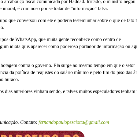
arcabouço fiscal comunicada por Haddad. Irritado, o ministro negou 
imoral, é criminoso por se tratar de “informação” falsa.
po que conversou com ele e poderia testemunhar sobre o que de fato f
do.
rupos de WhatsApp, que muita gente reconhece como centro de
Algum idiota quis aparecer como poderoso portador de informação ou ag
abotagem contra o governo. Ela surge ao mesmo tempo em que o setor
cia da política de reajustes do salário mínimo e pelo fim do piso das á
o buraco.
os dias anteriores vinham sendo, e talvez muitos especuladores tenham 
municação. Contato:
fernandopaulopesciotta@gmail.com