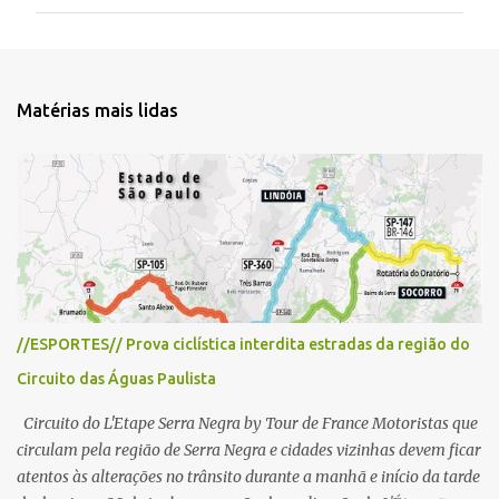
m
e
n
t
Matérias mais lidas
á
r
i
o
s
//ESPORTES// Prova ciclística interdita estradas da região do
Circuito das Águas Paulista
Circuito do L'Etape Serra Negra by Tour de France Motoristas que
circulam pela região de Serra Negra e cidades vizinhas devem ficar
atentos às alterações no trânsito durante a manhã e início da tarde