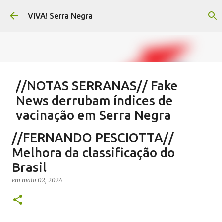
Pular para o conteúdo principal
VIVA! Serra Negra
//NOTAS SERRANAS// Fake
News derrubam índices de
vacinação em Serra Negra
em
agosto 07, 2026
CARLOS MOTTA
NOTAS SERRANAS
//FERNANDO PESCIOTTA//
SALETE SILVA
SAÚDE SERRA NEGRA
VACINAÇÃO SERRA NEGRA
Melhora da classificação do
VIVA! SERRA NEGRA NO AR
Brasil
0
em
maio 02, 2024