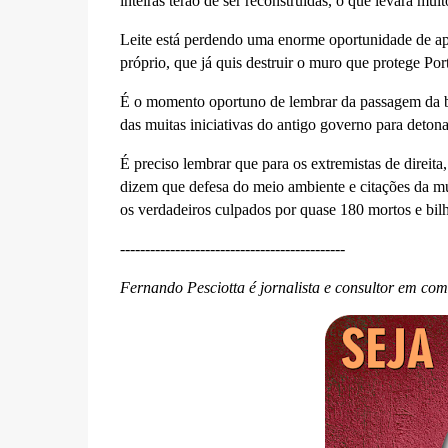
inteiras terão de ser reconstruídas, o que levará mui
Leite está perdendo uma enorme oportunidade de ap
próprio, que já quis destruir o muro que protege Po
É o momento oportuno de lembrar da passagem da bo
das muitas iniciativas do antigo governo para deto
É preciso lembrar que para os extremistas de direit
dizem que defesa do meio ambiente e citações da mud
os verdadeiros culpados por quase 180 mortos e bil
---------------------------------------------
Fernando Pesciotta é jornalista e consultor em co