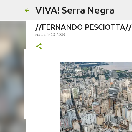
VIVA! Serra Negra
//FERNANDO PESCIOTTA// L
em
maio 20, 2024
//FERNANDO PESCIOTTA// 
em
agosto 06, 2026
FERNANDO PESCIOTTA
NOTÍCIAS SE
0