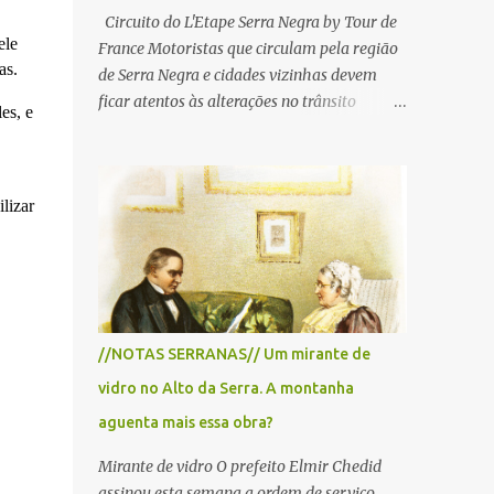
Circuito do L'Etape Serra Negra by Tour de
ele
France Motoristas que circulam pela região
as.
de Serra Negra e cidades vizinhas devem
ficar atentos às alterações no trânsito
es, e
durante a manhã e início da tarde de
domingo, 28 de junho, em razão da
realização do L'Étape Serra Negra by Tour
lizar
de France presented by Nubank.
Considerado o principal circuito de ciclismo
amador da América Latina, o evento reunirá
atletas de diferentes regiões do país e terá
percursos passando pelos municípios de
Serra Negra, Amparo, Monte Alegre do Sul,
//NOTAS SERRANAS// Um mirante de
Lindoia e Socorro. Para garantir a segurança
vidro no Alto da Serra. A montanha
dos participantes e do público, diversos
trechos de rodovias e estradas da região
aguenta mais essa obra?
serão interditados temporariamente ao
Mirante de vidro O prefeito Elmir Chedid
longo da prova. A largada será na Rua
assinou esta semana a ordem de serviço