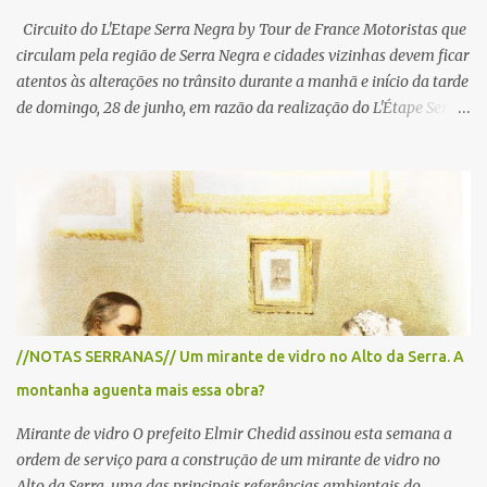
Circuito do L'Etape Serra Negra by Tour de France Motoristas que
circulam pela região de Serra Negra e cidades vizinhas devem ficar
atentos às alterações no trânsito durante a manhã e início da tarde
de domingo, 28 de junho, em razão da realização do L'Étape Serra
Negra by Tour de France presented by Nubank. Considerado o
principal circuito de ciclismo amador da América Latina, o evento
reunirá atletas de diferentes regiões do país e terá percursos
passando pelos municípios de Serra Negra, Amparo, Monte Alegre
do Sul, Lindoia e Socorro. Para garantir a segurança dos
participantes e do público, diversos trechos de rodovias e estradas
da região serão interditados temporariamente ao longo da prova.
A largada será na Rua Coronel Pedro Penteado, em Serra Negra,
para cerca de 2.000 ciclistas, às 6h30. De acordo com o
//NOTAS SERRANAS// Um mirante de vidro no Alto da Serra. A
cronograma da organização e de todas as prefeituras envolvidas,
montanha aguenta mais essa obra?
as interdições ocorrerão de forma programada e os trechos serão
reabertos gradativamente depois da pass...
Mirante de vidro O prefeito Elmir Chedid assinou esta semana a
ordem de serviço para a construção de um mirante de vidro no
Alto da Serra, uma das principais referências ambientais do