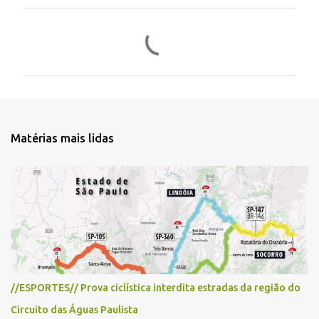
C
o
m
e
n
t
Matérias mais lidas
á
r
i
o
s
//ESPORTES// Prova ciclística interdita estradas da região do
Circuito das Águas Paulista