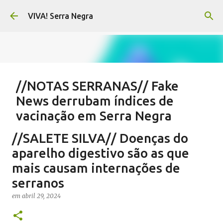
Pular para o conteúdo principal
VIVA! Serra Negra
//NOTAS SERRANAS// Fake
News derrubam índices de
vacinação em Serra Negra
em
agosto 07, 2026
CARLOS MOTTA
NOTAS SERRANAS
//SALETE SILVA// Doenças do
SALETE SILVA
SAÚDE SERRA NEGRA
VACINAÇÃO SERRA NEGRA
aparelho digestivo são as que
VIVA! SERRA NEGRA NO AR
mais causam internações de
serranos
0
em
abril 29, 2024