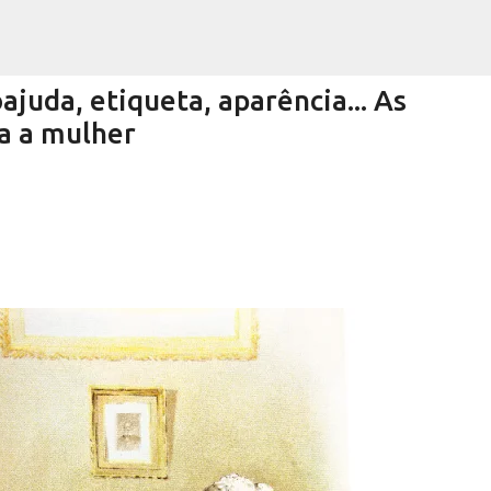
Pular para o conteúdo principal
uda, etiqueta, aparência... As
ra a mulher
Encurtando caminho
RRA NEGRA
VIVA! SERRA NEGRA