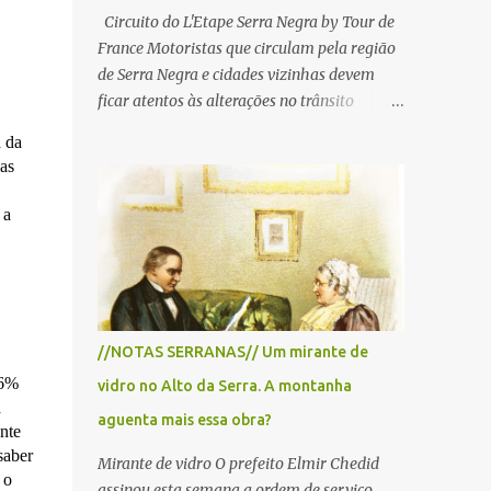
Circuito do L'Etape Serra Negra by Tour de
France Motoristas que circulam pela região
de Serra Negra e cidades vizinhas devem
ficar atentos às alterações no trânsito
durante a manhã e início da tarde de
a da
domingo, 28 de junho, em razão da
as
realização do L'Étape Serra Negra by Tour
de France presented by Nubank.
 a
Considerado o principal circuito de ciclismo
amador da América Latina, o evento reunirá
atletas de diferentes regiões do país e terá
percursos passando pelos municípios de
Serra Negra, Amparo, Monte Alegre do Sul,
//NOTAS SERRANAS// Um mirante de
Lindoia e Socorro. Para garantir a segurança
,6%
vidro no Alto da Serra. A montanha
dos participantes e do público, diversos
a
trechos de rodovias e estradas da região
aguenta mais essa obra?
nte
serão interditados temporariamente ao
saber
Mirante de vidro O prefeito Elmir Chedid
longo da prova. A largada será na Rua
 o
assinou esta semana a ordem de serviço