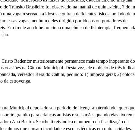
e Trânsito Brasileiro foi observado na manhã de quinta-feira, 7 de m
 uma vaga reservada a idosos e outra a deficientes físicos, ao lado de 
am essas vagas, nenhum deles dirigido por idosos ou portadores de
eis. Em frente ao clube funciona uma clínica de fisioterapia, frequentada
oção.
o Cristo Redentor misteriosamente permanece mais tempo inoperante do
 ocasiões na Câmara Municipal. Desta vez, ele é objeto de três indica
 bancada, vereador Beraldo Cattini, pedindo: 1) limpeza geral; 2) coloc
to da estrovenga.
ara Municipal depois de seu período de licença-maternidade, quer que
ransporte gratuito para crianças autistas e suas mães quando elas tiverem
readora Ana Beatriz Scachetti reivindica o aumento da fiscalização da
 dos alunos que cursam faculdade e escolas técnicas em outras cidades.