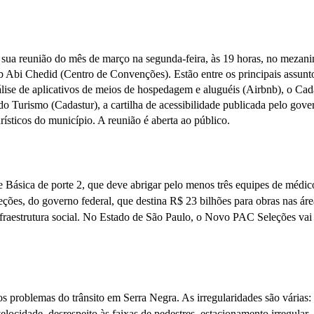
sua reunião do mês de março na segunda-feira, às 19 horas, no mezani
b Abi Chedid (Centro de Convenções). Estão entre os principais assunt
lise de aplicativos de meios de hospedagem e aluguéis (Airbnb), o Cad
do Turismo (Cadastur), a cartilha de acessibilidade publicada pelo gove
rísticos do município. A reunião é aberta ao público.
Básica de porte 2, que deve abrigar pelo menos três equipes de médic
ções, do governo federal, que destina R$ 23 bilhões para obras nas áre
nfraestrutura social. No Estado de São Paulo, o Novo PAC Seleções vai
os problemas do trânsito em Serra Negra. As irregularidades são várias:
elocidade, desrespeito às faixas de pedestres, estacionamento irregular.