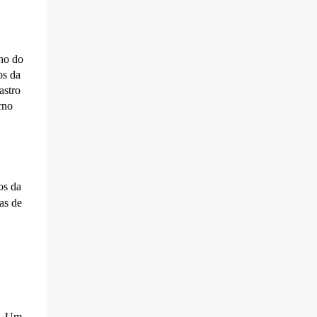
Serra Negra motivou dezenas de
comentários de pessoas que relataram
dificuldades cada vez maiores para circular
pela cidade, prin...
no do
os da
astro
rno
os da
as de
.. Um