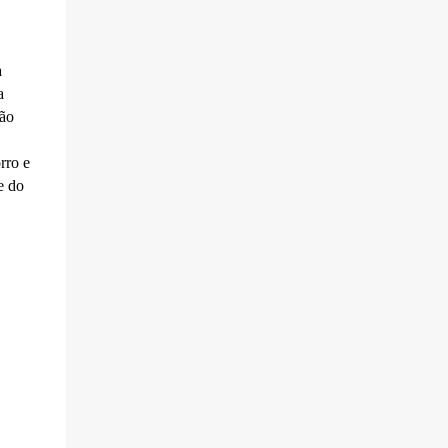
a
a
ção
rro e
e do