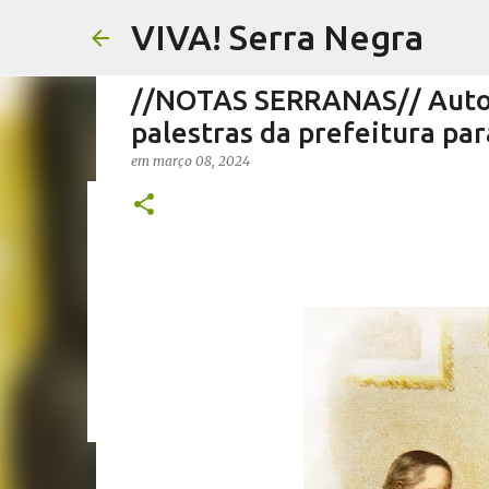
VIVA! Serra Negra
//NOTAS SERRANAS// Autoaj
palestras da prefeitura pa
em
março 08, 2024
//FERNANDO PESCIOTTA// 
em
agosto 06, 2026
FERNANDO PESCIOTTA
NOTÍCIAS SE
0