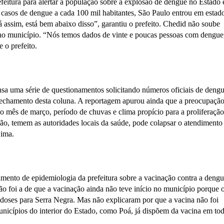
efeitura para alertar a população sobre a explosão de dengue no Estado 
casos de dengue a cada 100 mil habitantes, São Paulo entrou em estad
 assim, está bem abaixo disso”, garantiu o prefeito. Chedid não soube
s no município. “Nós temos dados de vinte e poucas pessoas com dengue
o prefeito.
sa uma série de questionamentos solicitando números oficiais de dengu
 fechamento desta coluna. A reportagem apurou ainda que a preocupação
o mês de março, período de chuvas e clima propício para a proliferaçã
, temem as autoridades locais da saúde, pode colapsar o atendimento
Lima.
ento de epidemiologia da prefeitura sobre a vacinação contra a dengu
ão foi a de que a vacinação ainda não teve início no município porque 
 doses para Serra Negra. Mas não explicaram por que a vacina não foi
unicípios do interior do Estado, como Poá, já dispõem da vacina em tod