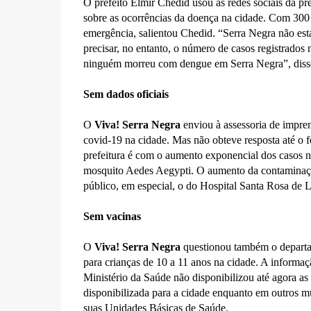
O prefeito Elmir Chedid usou as redes sociais da pr
sobre as ocorrências da doença na cidade. Com 300 
emergência, salientou Chedid. “Serra Negra não está
precisar, no entanto, o número de casos registrado
ninguém morreu com dengue em Serra Negra”, disse 
Sem dados oficiais
O
Viva! Serra Negra
enviou à assessoria de impren
covid-19 na cidade. Mas não obteve resposta até o
prefeitura é com o aumento exponencial dos casos n
mosquito Aedes Aegypti. O aumento da contaminação
público, em especial, o do Hospital Santa Rosa de 
Sem vacinas
O
Viva! Serra Negra
questionou também o departam
para crianças de 10 a 11 anos na cidade. A informaç
Ministério da Saúde não disponibilizou até agora as
disponibilizada para a cidade enquanto em outros m
suas Unidades Básicas de Saúde.