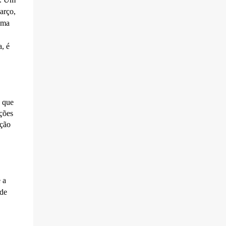
arço,
uma
, é
 que
ções
ação
 a
 de