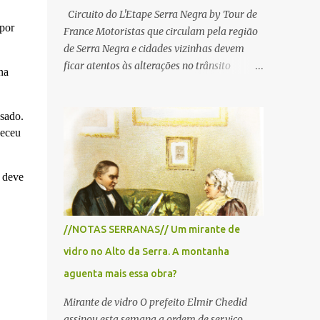
Circuito do L'Etape Serra Negra by Tour de
 por
France Motoristas que circulam pela região
de Serra Negra e cidades vizinhas devem
ficar atentos às alterações no trânsito
na
durante a manhã e início da tarde de
domingo, 28 de junho, em razão da
ssado.
realização do L'Étape Serra Negra by Tour
heceu
de France presented by Nubank.
Considerado o principal circuito de ciclismo
amador da América Latina, o evento reunirá
a deve
atletas de diferentes regiões do país e terá
percursos passando pelos municípios de
Serra Negra, Amparo, Monte Alegre do Sul,
//NOTAS SERRANAS// Um mirante de
Lindoia e Socorro. Para garantir a segurança
vidro no Alto da Serra. A montanha
dos participantes e do público, diversos
trechos de rodovias e estradas da região
aguenta mais essa obra?
serão interditados temporariamente ao
Mirante de vidro O prefeito Elmir Chedid
longo da prova. A largada será na Rua
assinou esta semana a ordem de serviço