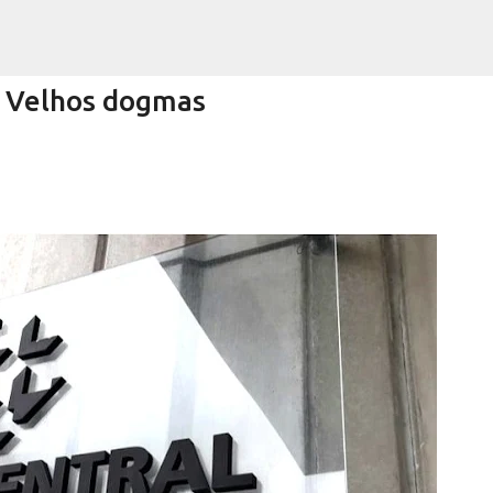
Pular para o conteúdo principal
 Velhos dogmas
Encurtando caminho
RRA NEGRA
VIVA! SERRA NEGRA