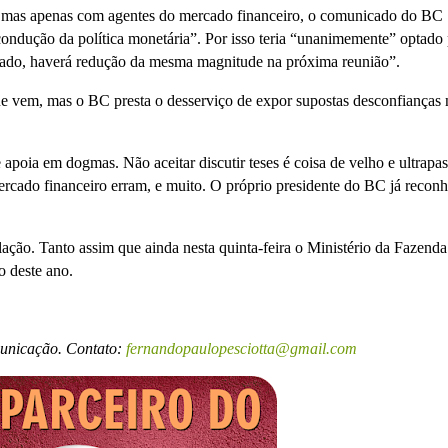
 mas apenas com agentes do mercado financeiro, o comunicado do BC
condução da política monetária”. Por isso teria “unanimemente” optado
rado, haverá redução da mesma magnitude na próxima reunião”.
que vem, mas o BC presta o desserviço de expor supostas desconfianças 
apoia em dogmas. Não aceitar discutir teses é coisa de velho e ultrapa
ercado financeiro erram, e muito. O próprio presidente do BC já recon
flação. Tanto assim que ainda nesta quinta-feira o Ministério da Fazend
o deste ano.
municação. Contato:
fernandopaulopesciotta@gmail.com