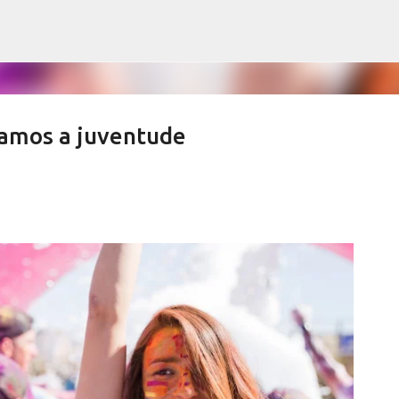
Pular para o conteúdo principal
zamos a juventude
ews derrubam índices de vacinação
SALETE SILVA
SAÚDE SERRA NEGRA
VACINAÇÃO SERRA NEGRA