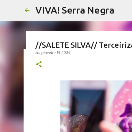
VIVA! Serra Negra
//SALETE SILVA// Terceiri
em
fevereiro 15, 2024
//NOTAS SERRANAS// Fake N
Serra Negra
em
agosto 07, 2026
CARLOS MOTTA
NOTAS SERRANAS
VIVA! SERRA NEGRA NO AR
0