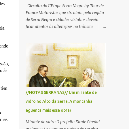
les
Circuito do L'Etape Serra Negra by Tour de
France Motoristas que circulam pela região
de Serra Negra e cidades vizinhas devem
ficar atentos às alterações no trânsito
la,
durante a manhã e início da tarde de
domingo, 28 de junho, em razão da
pondo
realização do L'Étape Serra Negra by Tour
de France presented by Nubank.
Considerado o principal circuito de ciclismo
ssão,
amador da América Latina, o evento reunirá
o às
atletas de diferentes regiões do país e terá
percursos passando pelos municípios de
 têm
Serra Negra, Amparo, Monte Alegre do Sul,
//NOTAS SERRANAS// Um mirante de
Lindoia e Socorro. Para garantir a segurança
vidro no Alto da Serra. A montanha
dos participantes e do público, diversos
trechos de rodovias e estradas da região
aguenta mais essa obra?
o
serão interditados temporariamente ao
ruas
Mirante de vidro O prefeito Elmir Chedid
longo da prova. A largada será na Rua
assinou esta semana a ordem de serviço