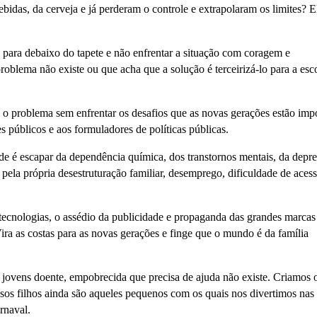
das, da cerveja e já perderam o controle e extrapolaram os limites? E
 para debaixo do tapete e não enfrentar a situação com coragem e
roblema não existe ou que acha que a solução é terceirizá-lo para a esco
a o problema sem enfrentar os desafios que as novas gerações estão im
es públicos e aos formuladores de políticas públicas.
de é escapar da dependência química, dos transtornos mentais, da depre
ela própria desestruturação familiar, desemprego, dificuldade de acess
tecnologias, o assédio da publicidade e propaganda das grandes marcas
ra as costas para as novas gerações e finge que o mundo é da família
 jovens doente, empobrecida que precisa de ajuda não existe. Criamos 
os filhos ainda são aqueles pequenos com os quais nos divertimos nas 
rnaval.