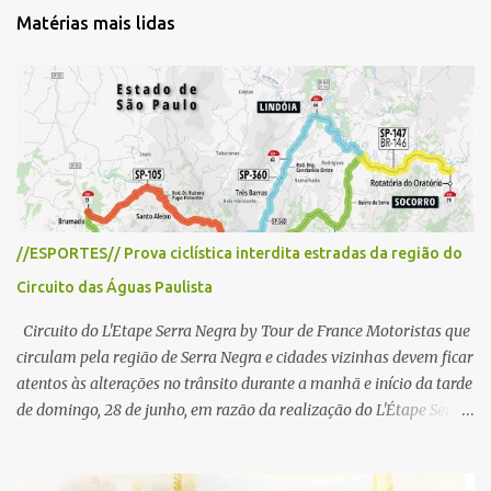
t
Matérias mais lidas
á
r
i
o
s
//ESPORTES// Prova ciclística interdita estradas da região do
Circuito das Águas Paulista
Circuito do L'Etape Serra Negra by Tour de France Motoristas que
circulam pela região de Serra Negra e cidades vizinhas devem ficar
atentos às alterações no trânsito durante a manhã e início da tarde
de domingo, 28 de junho, em razão da realização do L'Étape Serra
Negra by Tour de France presented by Nubank. Considerado o
principal circuito de ciclismo amador da América Latina, o evento
reunirá atletas de diferentes regiões do país e terá percursos