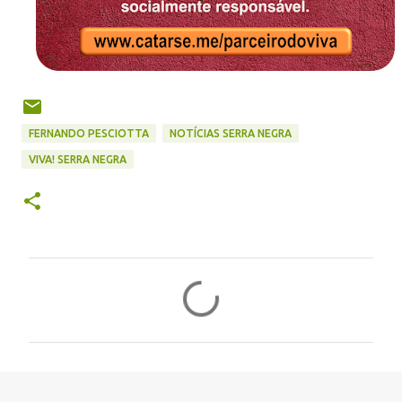
FERNANDO PESCIOTTA
NOTÍCIAS SERRA NEGRA
VIVA! SERRA NEGRA
C
o
m
e
n