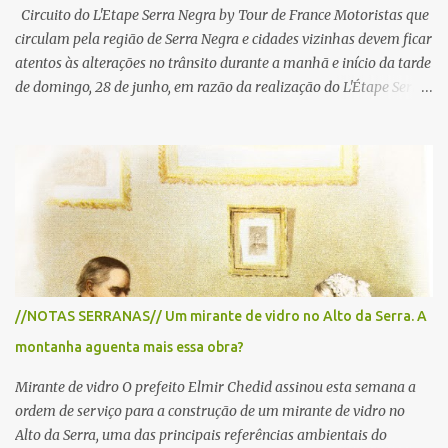
Circuito do L'Etape Serra Negra by Tour de France Motoristas que
circulam pela região de Serra Negra e cidades vizinhas devem ficar
atentos às alterações no trânsito durante a manhã e início da tarde
de domingo, 28 de junho, em razão da realização do L'Étape Serra
Negra by Tour de France presented by Nubank. Considerado o
principal circuito de ciclismo amador da América Latina, o evento
reunirá atletas de diferentes regiões do país e terá percursos
passando pelos municípios de Serra Negra, Amparo, Monte Alegre
do Sul, Lindoia e Socorro. Para garantir a segurança dos
participantes e do público, diversos trechos de rodovias e estradas
da região serão interditados temporariamente ao longo da prova.
A largada será na Rua Coronel Pedro Penteado, em Serra Negra,
para cerca de 2.000 ciclistas, às 6h30. De acordo com o
//NOTAS SERRANAS// Um mirante de vidro no Alto da Serra. A
cronograma da organização e de todas as prefeituras envolvidas,
montanha aguenta mais essa obra?
as interdições ocorrerão de forma programada e os trechos serão
reabertos gradativamente depois da pass...
Mirante de vidro O prefeito Elmir Chedid assinou esta semana a
ordem de serviço para a construção de um mirante de vidro no
Alto da Serra, uma das principais referências ambientais do