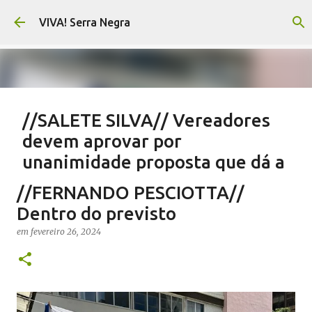
Pular para o conteúdo principal
VIVA! Serra Negra
//SALETE SILVA// Vereadores
devem aprovar por
unanimidade proposta que dá a
eles parte do Orçamento
//FERNANDO PESCIOTTA//
em
agosto 05, 2026
EMENDAS IMPOSITIVAS SERRA NEGRA
Dentro do previsto
NOTÍCIAS SERRA NEGRA
SALETE SILVA
VIVA! SERRA NEGRA
em
fevereiro 26, 2024
0