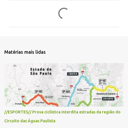
C
o
m
e
n
t
Matérias mais lidas
á
r
i
o
s
//ESPORTES// Prova ciclística interdita estradas da região do
Circuito das Águas Paulista