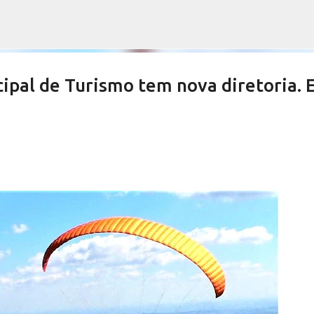
Pular para o conteúdo principal
pal de Turismo tem nova diretoria. 
es devem aprovar por unanimidade
te do Orçamento
NOTÍCIAS SERRA NEGRA
SALETE SILVA
VIVA! SERRA NEGRA