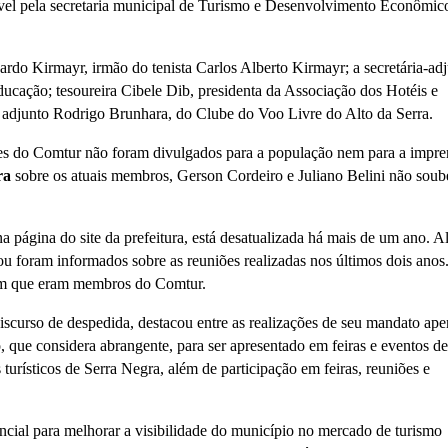
ável pela secretaria municipal de Turismo e Desenvolvimento Econômic
rdo Kirmayr, irmão do tenista Carlos Alberto Kirmayr; a secretária-adj
ducação; tesoureira Cibele Dib, presidenta da Associação dos Hotéis e
o adjunto Rodrigo Brunhara, do Clube do Voo Livre do Alto da Serra.
ntes do Comtur não foram divulgados para a população nem para a impre
ra
sobre os atuais membros, Gerson Cordeiro e Juliano Belini não sou
a página do site da prefeitura, está desatualizada há mais de um ano. A
ou foram informados sobre as reuniões realizadas nos últimos dois anos
em que eram membros do Comtur.
iscurso de despedida, destacou entre as realizações de seu mandato ape
, que considera abrangente, para ser apresentado em feiras e eventos de
turísticos de Serra Negra, além de participação em feiras, reuniões e
encial para melhorar a visibilidade do município no mercado de turismo