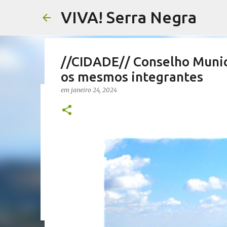
VIVA! Serra Negra
//CIDADE// Conselho Munici
os mesmos integrantes
em
janeiro 24, 2024
//SALETE SILVA// Vereador
proposta que dá a eles par
em
agosto 05, 2026
EMENDAS IMPOSITIVAS SERRA NEGRA
0