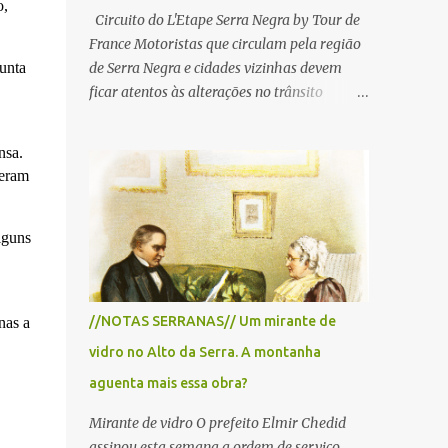
o,
Circuito do L'Etape Serra Negra by Tour de
France Motoristas que circulam pela região
unta
de Serra Negra e cidades vizinhas devem
ficar atentos às alterações no trânsito
durante a manhã e início da tarde de
domingo, 28 de junho, em razão da
nsa.
realização do L'Étape Serra Negra by Tour
beram
de France presented by Nubank.
Considerado o principal circuito de ciclismo
amador da América Latina, o evento reunirá
lguns
atletas de diferentes regiões do país e terá
.
percursos passando pelos municípios de
Serra Negra, Amparo, Monte Alegre do Sul,
//NOTAS SERRANAS// Um mirante de
nas a
Lindoia e Socorro. Para garantir a segurança
vidro no Alto da Serra. A montanha
dos participantes e do público, diversos
trechos de rodovias e estradas da região
aguenta mais essa obra?
serão interditados temporariamente ao
Mirante de vidro O prefeito Elmir Chedid
longo da prova. A largada será na Rua
assinou esta semana a ordem de serviço