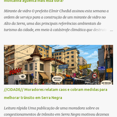
montanha aguenta mais essa obra?
as interdições ocorrerão de forma programada e os trechos serão
reabertos gradativamente depois da pass...
Mirante de vidro O prefeito Elmir Chedid assinou esta semana a
ordem de serviço para a construção de um mirante de vidro no
Alto da Serra, uma das principais referências ambientais do
turismo da cidade, em meio à catástrofe climática que destruiu o
Estado do Rio Grande do Sul. A tragédia suscitou novamente o
debate sobre as mudanças climáticas e o impacto do colapso
ambiental nas políticas públicas. Preservação permanente O Alto
da Serra está localizado em uma das Áreas de Preservação
Permanente no município, chamadas de APP no Código Florestal
Brasileiro, Lei nº 12.651/12. As APPS são protegidas com a função
ambiental de preservar os recursos hídricos, a paisagem, a
proteção do solo e a biodiversidade para assegurar a qualidade de
vida da população. No local já estão instaladas torres de
//CIDADE// Moradores relatam caos e cobram medidas para
transmissão de televisão e telefonia celular, contêineres de uso
melhorar trânsito em Serra Negra
comercial, sanitário público, pequenas construções e uma rampa
para a prática do voo livre. A montanha vai resistir a mais uma
Leitura rápida Uma publicação de uma moradora sobre os
obra? Im...
congestionamentos de trânsito em Serra Negra motivou dezenas