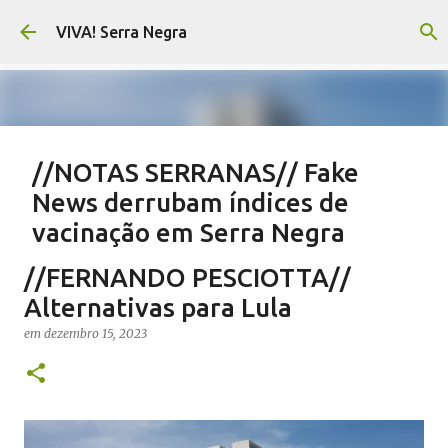
Pular para o conteúdo principal
VIVA! Serra Negra
//NOTAS SERRANAS// Fake
News derrubam índices de
vacinação em Serra Negra
em
agosto 07, 2026
CARLOS MOTTA
NOTAS SERRANAS
//FERNANDO PESCIOTTA//
SALETE SILVA
SAÚDE SERRA NEGRA
VACINAÇÃO SERRA NEGRA
Alternativas para Lula
VIVA! SERRA NEGRA NO AR
em
dezembro 15, 2023
0