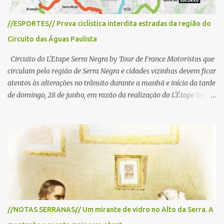
//ESPORTES// Prova ciclística interdita estradas da região do
Circuito das Águas Paulista
Circuito do L'Etape Serra Negra by Tour de France Motoristas que
circulam pela região de Serra Negra e cidades vizinhas devem ficar
atentos às alterações no trânsito durante a manhã e início da tarde
de domingo, 28 de junho, em razão da realização do L'Étape Serra
Negra by Tour de France presented by Nubank. Considerado o
principal circuito de ciclismo amador da América Latina, o evento
reunirá atletas de diferentes regiões do país e terá percursos
passando pelos municípios de Serra Negra, Amparo, Monte Alegre
do Sul, Lindoia e Socorro. Para garantir a segurança dos
participantes e do público, diversos trechos de rodovias e estradas
da região serão interditados temporariamente ao longo da prova.
A largada será na Rua Coronel Pedro Penteado, em Serra Negra,
para cerca de 2.000 ciclistas, às 6h30. De acordo com o
//NOTAS SERRANAS// Um mirante de vidro no Alto da Serra. A
cronograma da organização e de todas as prefeituras envolvidas,