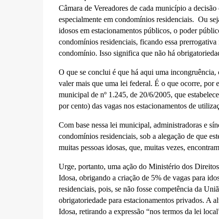
Câmara de Vereadores de cada município a decisão d
especialmente em condomínios residenciais. Ou seja,
idosos em estacionamentos públicos, o poder público
condomínios residenciais, ficando essa prerrogativ
condomínio. Isso significa que não há obrigatorieda
O que se conclui é que há aqui uma incongruência, o
valer mais que uma lei federal. É o que ocorre, por
municipal de nº 1.245, de 20/6/2005, que estabelece,
por cento) das vagas nos estacionamentos de utiliza
Com base nessa lei municipal, administradoras e sín
condomínios residenciais, sob a alegação de que es
muitas pessoas idosas, que, muitas vezes, encontram 
Urge, portanto, uma ação do Ministério dos Direit
Idosa, obrigando a criação de 5% de vagas para id
residenciais, pois, se não fosse competência da União
obrigatoriedade para estacionamentos privados. A alt
Idosa, retirando a expressão “nos termos da lei loca