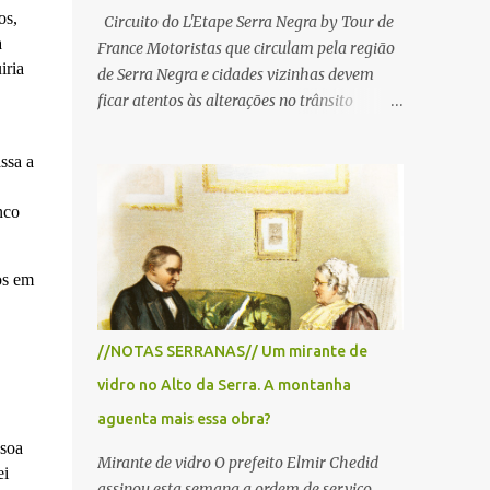
os,
Circuito do L'Etape Serra Negra by Tour de
a
France Motoristas que circulam pela região
iria
de Serra Negra e cidades vizinhas devem
ficar atentos às alterações no trânsito
durante a manhã e início da tarde de
domingo, 28 de junho, em razão da
ssa a
realização do L'Étape Serra Negra by Tour
de France presented by Nubank.
nco
Considerado o principal circuito de ciclismo
amador da América Latina, o evento reunirá
os em
atletas de diferentes regiões do país e terá
percursos passando pelos municípios de
Serra Negra, Amparo, Monte Alegre do Sul,
//NOTAS SERRANAS// Um mirante de
Lindoia e Socorro. Para garantir a segurança
vidro no Alto da Serra. A montanha
dos participantes e do público, diversos
trechos de rodovias e estradas da região
aguenta mais essa obra?
serão interditados temporariamente ao
ssoa
Mirante de vidro O prefeito Elmir Chedid
longo da prova. A largada será na Rua
ei
assinou esta semana a ordem de serviço