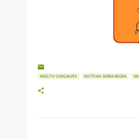
ADELTO GONÇALVES
NOTÍCIAS SERRA NEGRA
VA
C
o