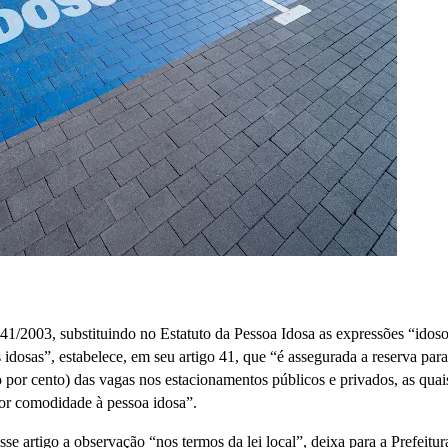
.741/2003, substituindo no Estatuto da Pessoa Idosa as expressões “idoso
idosas”, estabelece, em seu artigo 41, que “é assegurada a reserva para
o por cento) das vagas nos estacionamentos públicos e privados, as quai
hor comodidade à pessoa idosa”.
se artigo a observação “nos termos da lei local”, deixa para a Prefeitur