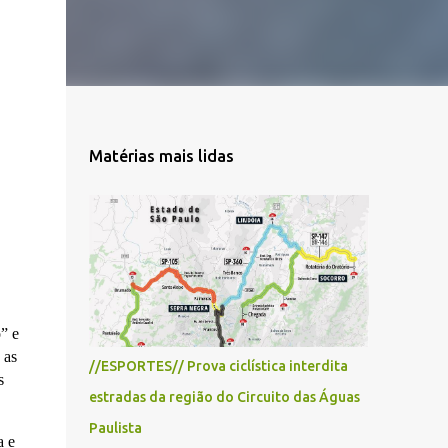
Matérias mais lidas
” e
 as
//ESPORTES// Prova ciclística interdita
s
estradas da região do Circuito das Águas
Paulista
a e