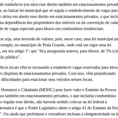
e estabelecer (ou não) esse direito também em estacionamentos privad
 ao baixar lei municipal que só regula o estabelecimento de vagas par
 deixa em aberto esse direito em estacionamentos privados, o que inclu
a na dependência dos proprietários dos imóveis ou da convenção de cada
de de vagas especiais para idosos em condomínios residenciais.
u seja, uma inversão de valores, pois, nesse caso, uma lei municipal pa
 exemplo, no município de Praia Grande, onde está em vigor uma lei
 em seu artigo 1º, que “fica assegurada reserva, para idosos, de 5% (ci
ção pública”.
dicos locais vêm se recusando a estabelecer vagas reservadas para idos
tes dispõem de estacionamentos privados. Com isso, vêm prejudicando
dificuldades para estacionar seus veículos nesses locais.
os Humanos e Cidadania (MDHC) para fazer valer o Estatuto da Pessoa
osos também em estacionamentos privados, o que incluiria condomínios
 regular esse direito, não haveria sentido colocar na lei federal a
ernativa é que o Poder Legislativo altere o artigo 41 do Estatuto da Pe
l”. Ou ainda que prefeituras e vereadores incluam a obrigatoriedade na l