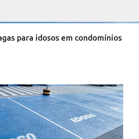
Pular para o conteúdo principal
as para idosos em condomínios
es devem aprovar por unanimidade
te do Orçamento
NOTÍCIAS SERRA NEGRA
SALETE SILVA
VIVA! SERRA NEGRA