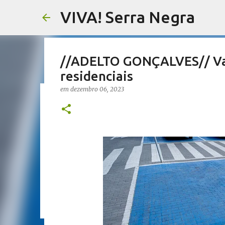
VIVA! Serra Negra
//ADELTO GONÇALVES// Vag
residenciais
em
dezembro 06, 2023
//SALETE SILVA// Vereador
proposta que dá a eles par
em
agosto 05, 2026
EMENDAS IMPOSITIVAS SERRA NEGRA
0