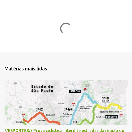
C
o
m
e
n
t
Matérias mais lidas
á
r
i
o
s
//ESPORTES// Prova ciclística interdita estradas da região do