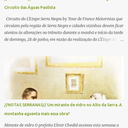
Circuito das Águas Paulista
Circuito do L'Etape Serra Negra by Tour de France Motoristas que
circulam pela região de Serra Negra e cidades vizinhas devem ficar
atentos às alterações no trânsito durante a manhã e início da tarde
de domingo, 28 de junho, em razão da realização do L'Étape Serra
Negra by Tour de France presented by Nubank. Considerado o
principal circuito de ciclismo amador da América Latina, o evento
reunirá atletas de diferentes regiões do país e terá percursos
passando pelos municípios de Serra Negra, Amparo, Monte Alegre
do Sul, Lindoia e Socorro. Para garantir a segurança dos
participantes e do público, diversos trechos de rodovias e estradas
da região serão interditados temporariamente ao longo da prova.
A largada será na Rua Coronel Pedro Penteado, em Serra Negra,
para cerca de 2.000 ciclistas, às 6h30. De acordo com o
//NOTAS SERRANAS// Um mirante de vidro no Alto da Serra. A
cronograma da organização e de todas as prefeituras envolvidas,
montanha aguenta mais essa obra?
as interdições ocorrerão de forma programada e os trechos serão
reabertos gradativamente depois da pass...
Mirante de vidro O prefeito Elmir Chedid assinou esta semana a