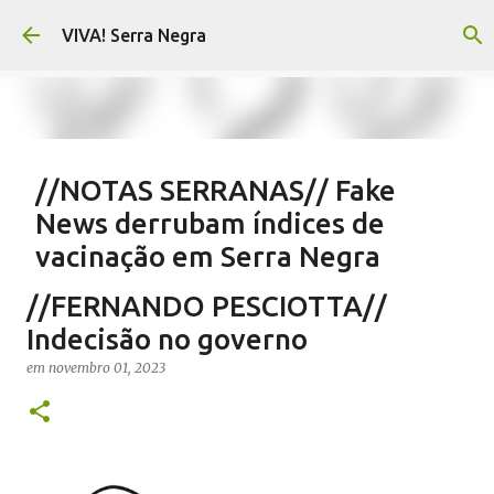
Pular para o conteúdo principal
VIVA! Serra Negra
//NOTAS SERRANAS// Fake
News derrubam índices de
vacinação em Serra Negra
em
agosto 07, 2026
CARLOS MOTTA
NOTAS SERRANAS
//FERNANDO PESCIOTTA//
SALETE SILVA
SAÚDE SERRA NEGRA
VACINAÇÃO SERRA NEGRA
Indecisão no governo
VIVA! SERRA NEGRA NO AR
em
novembro 01, 2023
0