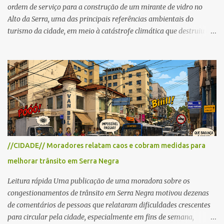
ordem de serviço para a construção de um mirante de vidro no
Alto da Serra, uma das principais referências ambientais do
turismo da cidade, em meio à catástrofe climática que destruiu o
Estado do Rio Grande do Sul. A tragédia suscitou novamente o
debate sobre as mudanças climáticas e o impacto do colapso
ambiental nas políticas públicas. Preservação permanente O Alto
da Serra está localizado em uma das Áreas de Preservação
Permanente no município, chamadas de APP no Código Florestal
Brasileiro, Lei nº 12.651/12. As APPS são protegidas com a função
ambiental de preservar os recursos hídricos, a paisagem, a
proteção do solo e a biodiversidade para assegurar a qualidade de
vida da população. No local já estão instaladas torres de
//CIDADE// Moradores relatam caos e cobram medidas para
transmissão de televisão e telefonia celular, contêineres de uso
melhorar trânsito em Serra Negra
comercial, sanitário público, pequenas construções e uma rampa
para a prática do voo livre. A montanha vai resistir a mais uma
Leitura rápida Uma publicação de uma moradora sobre os
obra? Im...
congestionamentos de trânsito em Serra Negra motivou dezenas
de comentários de pessoas que relataram dificuldades crescentes
para circular pela cidade, especialmente em fins de semana,