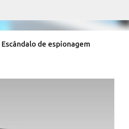
Pular para o conteúdo principal
Escândalo de espionagem
o Café Especial celebra centenário d
as de Lindoia
RRA NEGRA
CAFEICULTURA SERRA NEGRA
FESTIVAL CAFÉ ÁGUAS DE LINDOIA