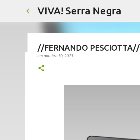
VIVA! Serra Negra
//FERNANDO PESCIOTTA// 
em
outubro 30, 2023
//AGRICULTURA// Festival d
visita de Marie Curie a Águ
em
agosto 07, 2026
AGRICULTURA SERRA NEGRA
CAFÉ SE
NOTÍCIAS SERRA NEGRA
VIVA! SERRA NEGRA
0