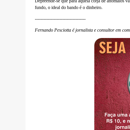
Depreende-se que para aquela corja de anômalos vali
fundo, o ideal do bando é o dinheiro.
-----------------------------------
Fernando Pesciotta é jornalista e consultor em co