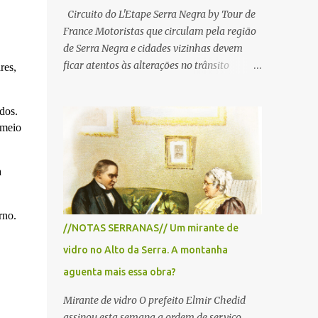
Circuito do L'Etape Serra Negra by Tour de
France Motoristas que circulam pela região
de Serra Negra e cidades vizinhas devem
ficar atentos às alterações no trânsito
res,
durante a manhã e início da tarde de
domingo, 28 de junho, em razão da
dos.
realização do L'Étape Serra Negra by Tour
 meio
de France presented by Nubank.
Considerado o principal circuito de ciclismo
amador da América Latina, o evento reunirá
a
atletas de diferentes regiões do país e terá
percursos passando pelos municípios de
rno.
Serra Negra, Amparo, Monte Alegre do Sul,
//NOTAS SERRANAS// Um mirante de
Lindoia e Socorro. Para garantir a segurança
vidro no Alto da Serra. A montanha
dos participantes e do público, diversos
trechos de rodovias e estradas da região
aguenta mais essa obra?
serão interditados temporariamente ao
Mirante de vidro O prefeito Elmir Chedid
longo da prova. A largada será na Rua
assinou esta semana a ordem de serviço