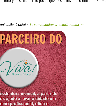
a tudo para se manter no poder, que lhes rendia muito dinheiro. É isso
municação. Contato:
fernandopaulopesciotta@gmail.com