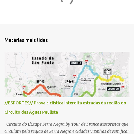
o
m
e
n
t
Matérias mais lidas
á
r
i
o
s
//ESPORTES// Prova ciclística interdita estradas da região do
Circuito das Águas Paulista
Circuito do L'Etape Serra Negra by Tour de France Motoristas que
circulam pela região de Serra Negra e cidades vizinhas devem ficar