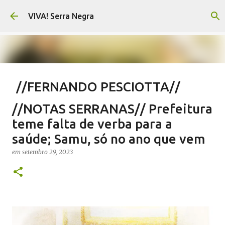
Pular para o conteúdo principal
VIVA! Serra Negra
//FERNANDO PESCIOTTA//
Encurtando caminho
//NOTAS SERRANAS// Prefeitura
em
agosto 06, 2026
FERNANDO PESCIOTTA
teme falta de verba para a
NOTÍCIAS SERRA NEGRA
VIVA! SERRA NEGRA
saúde; Samu, só no ano que vem
0
em
setembro 29, 2023