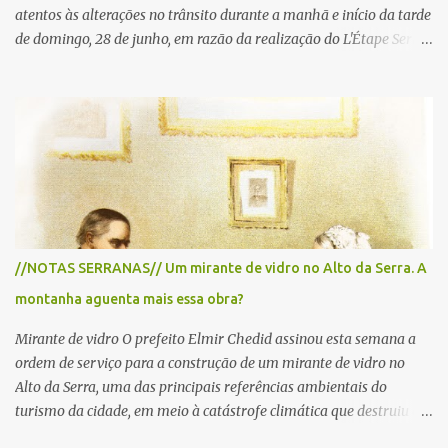
atentos às alterações no trânsito durante a manhã e início da tarde
de domingo, 28 de junho, em razão da realização do L'Étape Serra
Negra by Tour de France presented by Nubank. Considerado o
principal circuito de ciclismo amador da América Latina, o evento
reunirá atletas de diferentes regiões do país e terá percursos
passando pelos municípios de Serra Negra, Amparo, Monte Alegre
do Sul, Lindoia e Socorro. Para garantir a segurança dos
participantes e do público, diversos trechos de rodovias e estradas
da região serão interditados temporariamente ao longo da prova.
A largada será na Rua Coronel Pedro Penteado, em Serra Negra,
para cerca de 2.000 ciclistas, às 6h30. De acordo com o
//NOTAS SERRANAS// Um mirante de vidro no Alto da Serra. A
cronograma da organização e de todas as prefeituras envolvidas,
montanha aguenta mais essa obra?
as interdições ocorrerão de forma programada e os trechos serão
reabertos gradativamente depois da pass...
Mirante de vidro O prefeito Elmir Chedid assinou esta semana a
ordem de serviço para a construção de um mirante de vidro no
Alto da Serra, uma das principais referências ambientais do
turismo da cidade, em meio à catástrofe climática que destruiu o
Estado do Rio Grande do Sul. A tragédia suscitou novamente o