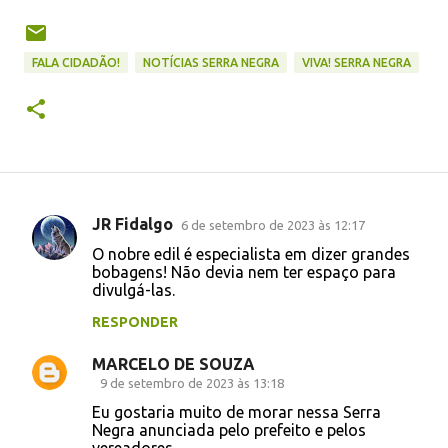
FALA CIDADÃO!
NOTÍCIAS SERRA NEGRA
VIVA! SERRA NEGRA
JR Fidalgo
6 de setembro de 2023 às 12:17
C
O nobre edil é especialista em dizer grandes
o
bobagens! Não devia nem ter espaço para
divulgá-las.
m
e
RESPONDER
n
MARCELO DE SOUZA
t
9 de setembro de 2023 às 13:18
á
Eu gostaria muito de morar nessa Serra
Negra anunciada pelo prefeito e pelos
r