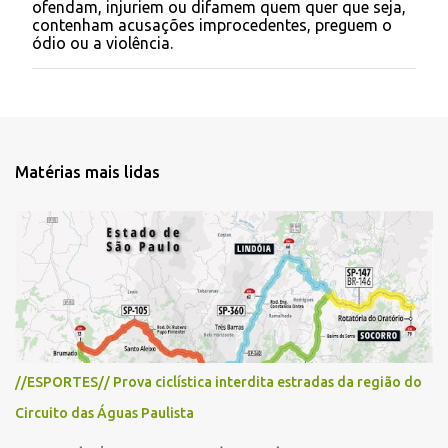
ofendam, injuriem ou difamem quem quer que seja,
t
contenham acusações improcedentes, preguem o
a
ódio ou a violência.
r
u
m
c
o
m
e
Matérias mais lidas
n
t
á
r
i
o
//ESPORTES// Prova ciclística interdita estradas da região do
Circuito das Águas Paulista