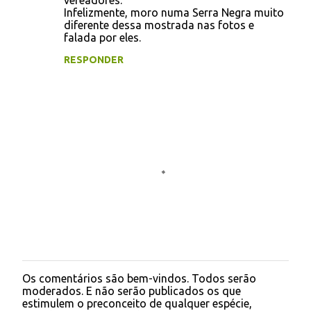
vereadores.
i
Infelizmente, moro numa Serra Negra muito
diferente dessa mostrada nas fotos e
o
falada por eles.
s
RESPONDER
Os comentários são bem-vindos. Todos serão
P
moderados. E não serão publicados os que
o
estimulem o preconceito de qualquer espécie,
s