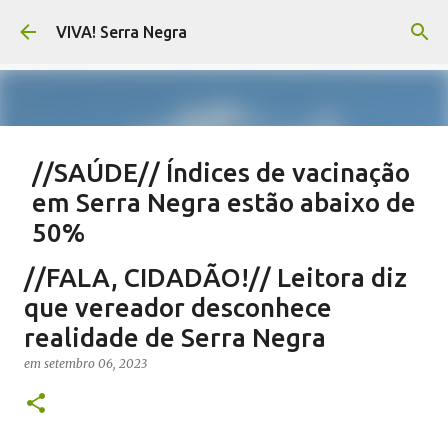
Pular para o conteúdo principal
VIVA! Serra Negra
//SAÚDE// Índices de vacinação
em Serra Negra estão abaixo de
50%
em
agosto 06, 2026
NOTÍCIAS SERRA NEGRA
//FALA, CIDADÃO!// Leitora diz
SAÚDE SERRA NEGRA
VACINAÇÃO SERRA NEGRA
que vereador desconhece
VIVA! SERRA NEGRA
realidade de Serra Negra
0
em
setembro 06, 2023