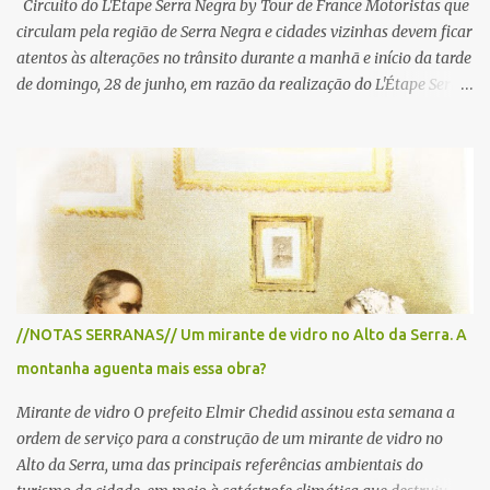
Circuito do L'Etape Serra Negra by Tour de France Motoristas que
circulam pela região de Serra Negra e cidades vizinhas devem ficar
atentos às alterações no trânsito durante a manhã e início da tarde
de domingo, 28 de junho, em razão da realização do L'Étape Serra
Negra by Tour de France presented by Nubank. Considerado o
principal circuito de ciclismo amador da América Latina, o evento
reunirá atletas de diferentes regiões do país e terá percursos
passando pelos municípios de Serra Negra, Amparo, Monte Alegre
do Sul, Lindoia e Socorro. Para garantir a segurança dos
participantes e do público, diversos trechos de rodovias e estradas
da região serão interditados temporariamente ao longo da prova.
A largada será na Rua Coronel Pedro Penteado, em Serra Negra,
para cerca de 2.000 ciclistas, às 6h30. De acordo com o
//NOTAS SERRANAS// Um mirante de vidro no Alto da Serra. A
cronograma da organização e de todas as prefeituras envolvidas,
montanha aguenta mais essa obra?
as interdições ocorrerão de forma programada e os trechos serão
reabertos gradativamente depois da pass...
Mirante de vidro O prefeito Elmir Chedid assinou esta semana a
ordem de serviço para a construção de um mirante de vidro no
Alto da Serra, uma das principais referências ambientais do