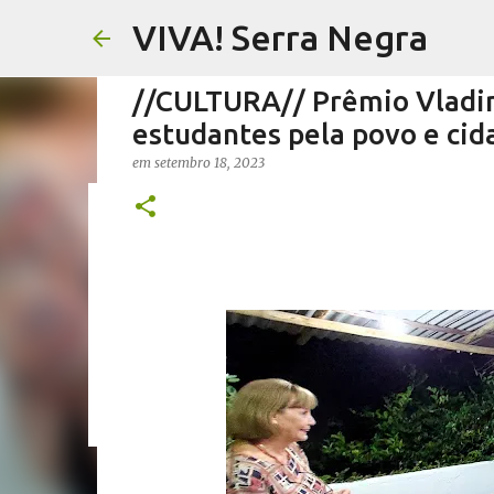
VIVA! Serra Negra
//CULTURA// Prêmio Vladi
estudantes pela povo e ci
em
setembro 18, 2023
//FERNANDO PESCIOTTA// 
em
agosto 06, 2026
FERNANDO PESCIOTTA
NOTÍCIAS SE
0