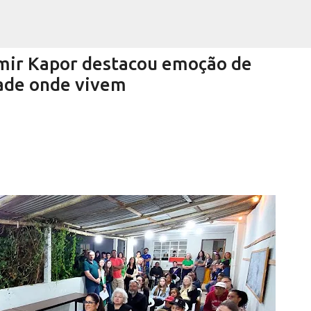
Pular para o conteúdo principal
mir Kapor destacou emoção de
dade onde vivem
Encurtando caminho
RRA NEGRA
VIVA! SERRA NEGRA