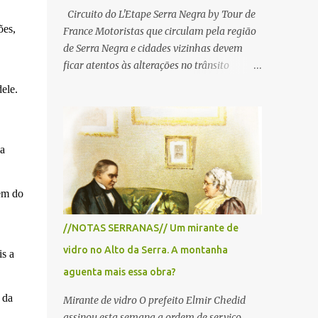
Circuito do L'Etape Serra Negra by Tour de
ões,
France Motoristas que circulam pela região
de Serra Negra e cidades vizinhas devem
ficar atentos às alterações no trânsito
durante a manhã e início da tarde de
ele.
domingo, 28 de junho, em razão da
realização do L'Étape Serra Negra by Tour
de France presented by Nubank.
la
Considerado o principal circuito de ciclismo
amador da América Latina, o evento reunirá
atletas de diferentes regiões do país e terá
em do
percursos passando pelos municípios de
Serra Negra, Amparo, Monte Alegre do Sul,
//NOTAS SERRANAS// Um mirante de
Lindoia e Socorro. Para garantir a segurança
vidro no Alto da Serra. A montanha
dos participantes e do público, diversos
is a
trechos de rodovias e estradas da região
aguenta mais essa obra?
serão interditados temporariamente ao
 da
Mirante de vidro O prefeito Elmir Chedid
longo da prova. A largada será na Rua
assinou esta semana a ordem de serviço