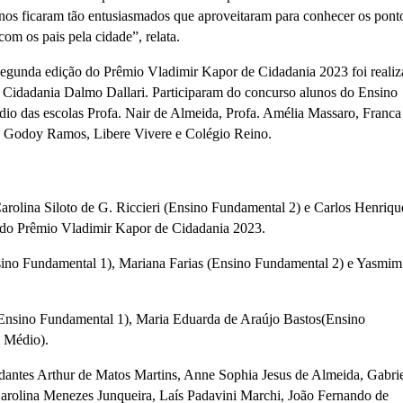
unos ficaram tão entusiasmados que aproveitaram para conhecer os pont
com os pais pela cidade”, relata.
segunda edição do Prêmio Vladimir Kapor de Cidadania 2023 foi realiz
 e Cidadania Dalmo Dallari. Participaram do concurso alunos do Ensino
io das escolas Profa. Nair de Almeida, Profa. Amélia Massaro, Franca
mo Godoy Ramos, Libere Vivere e Colégio Reino.
rolina Siloto de G. Riccieri (Ensino Fundamental 2) e Carlos Henriqu
 do Prêmio Vladimir Kapor de Cidadania 2023.
sino Fundamental 1), Mariana Farias (Ensino Fundamental 2) e Yasmim
Ensino Fundamental 1), Maria Eduarda de Araújo Bastos(Ensino
o Médio).
antes Arthur de Matos Martins, Anne Sophia Jesus de Almeida, Gabrie
Carolina Menezes Junqueira, Laís Padavini Marchi, João Fernando de