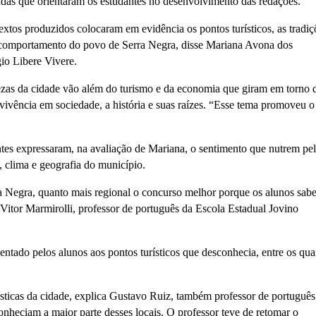
vadas que orientaram os estudantes no desenvolvimento das redações.
textos produzidos colocaram em evidência os pontos turísticos, as tradiç
o comportamento do povo de Serra Negra, disse
Mariana Avona dos
gio Libere Vivere.
ezas da cidade vão além do turismo e da economia que giram em torno d
nvivência em sociedade, a história e suas raízes. “Esse tema promoveu o
ntes expressaram, na avaliação de Mariana, o sentimento que nutrem pe
a, clima e geografia do município.
Negra, quanto mais regional o concurso melhor porque os alunos sab
Vitor Marmirolli, professor de português da Escola Estadual Jovino
ntado pelos alunos aos pontos turísticos que desconhecia, entre os qua
ticas da cidade, explica
Gustavo Ruiz,
também professor de português
onheciam a maior parte desses locais. O professor teve de retomar o