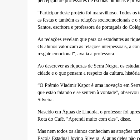
percepção de professores de escolas públicas e pri
“Participar deste projeto foi maravilhoso. Todos os 
as festas e também as relações socioemocionais e 
Santos,
escritora e professora de português do Colé
As redações revelam que para os estudantes as riqu
Os alunos valorizam as relações interpessoais, a co
resgate emocional”, avalia a professora.
Ao descrever as riquezas de Serra Negra, os estuda
cidade e o que pensam a respeito da cultura, históri
“O Prêmio Vladmir Kapor é uma inovação em Serra 
que estão falando e se sentem à vontade”, observou 
Silveira.
Nascido em Águas de Lindoia, o professor foi aprese
Rota do Café. "Aprendi muito com eles", disse.
Mas nem todos os alunos conheciam as atrações turís
Escola Estadual Jovino Silveira. Alguns deles não c