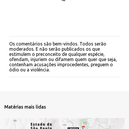
o
s
Os comentários são bem-vindos. Todos serão
P
moderados. E não serão publicados os que
o
estimulem o preconceito de qualquer espécie,
s
ofendam, injuriem ou difamem quem quer que seja,
t
contenham acusações improcedentes, preguem o
a
ódio ou a violência.
r
u
m
c
o
m
e
Matérias mais lidas
n
t
á
r
i