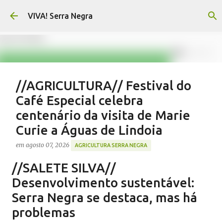
Pular para o conteúdo principal
VIVA! Serra Negra
//AGRICULTURA// Festival do
Café Especial celebra
centenário da visita de Marie
Curie a Águas de Lindoia
em
agosto 07, 2026
AGRICULTURA SERRA NEGRA
CAFÉ SERRA NEGRA
CAFEICULTURA SERRA NEGRA
//SALETE SILVA//
FESTIVAL CAFÉ ÁGUAS DE LINDOIA
NOTÍCIAS SERRA NEGRA
Desenvolvimento sustentável:
VIVA! SERRA NEGRA
Serra Negra se destaca, mas há
problemas
0