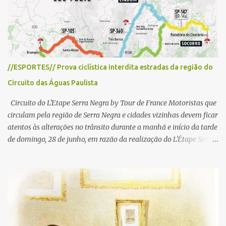
o
//ESPORTES// Prova ciclística interdita estradas da região do
Circuito das Águas Paulista
Circuito do L'Etape Serra Negra by Tour de France Motoristas que
circulam pela região de Serra Negra e cidades vizinhas devem ficar
atentos às alterações no trânsito durante a manhã e início da tarde
de domingo, 28 de junho, em razão da realização do L'Étape Serra
Negra by Tour de France presented by Nubank. Considerado o
principal circuito de ciclismo amador da América Latina, o evento
reunirá atletas de diferentes regiões do país e terá percursos
passando pelos municípios de Serra Negra, Amparo, Monte Alegre
do Sul, Lindoia e Socorro. Para garantir a segurança dos
participantes e do público, diversos trechos de rodovias e estradas
da região serão interditados temporariamente ao longo da prova.