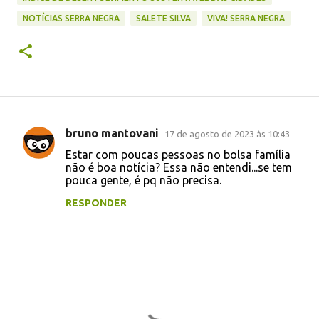
NOTÍCIAS SERRA NEGRA
SALETE SILVA
VIVA! SERRA NEGRA
bruno mantovani
17 de agosto de 2023 às 10:43
C
Estar com poucas pessoas no bolsa família
o
não é boa notícia? Essa não entendi...se tem
pouca gente, é pq não precisa.
m
e
RESPONDER
n
t
á
r
i