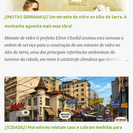
A largada será na Rua Coronel Pedro Penteado, em Serra Negra,
para cerca de 2.000 ciclistas, às 6h30. De acordo com o
//NOTAS SERRANAS// Um mirante de vidro no Alto da Serra. A
cronograma da organização e de todas as prefeituras envolvidas,
montanha aguenta mais essa obra?
as interdições ocorrerão de forma programada e os trechos serão
reabertos gradativamente depois da pass...
Mirante de vidro O prefeito Elmir Chedid assinou esta semana a
ordem de serviço para a construção de um mirante de vidro no
Alto da Serra, uma das principais referências ambientais do
turismo da cidade, em meio à catástrofe climática que destruiu o
Estado do Rio Grande do Sul. A tragédia suscitou novamente o
debate sobre as mudanças climáticas e o impacto do colapso
ambiental nas políticas públicas. Preservação permanente O Alto
da Serra está localizado em uma das Áreas de Preservação
Permanente no município, chamadas de APP no Código Florestal
Brasileiro, Lei nº 12.651/12. As APPS são protegidas com a função
ambiental de preservar os recursos hídricos, a paisagem, a
proteção do solo e a biodiversidade para assegurar a qualidade de
vida da população. No local já estão instaladas torres de
//CIDADE// Moradores relatam caos e cobram medidas para
transmissão de televisão e telefonia celular, contêineres de uso