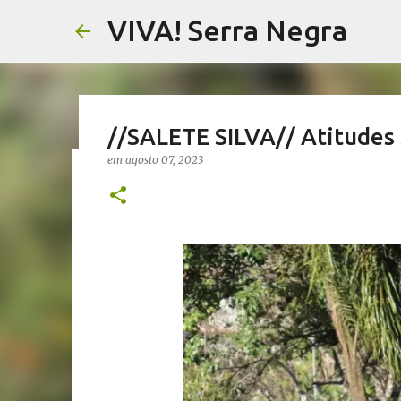
VIVA! Serra Negra
//SALETE SILVA// Atitudes 
em
agosto 07, 2023
//NOTAS SERRANAS// Fake N
Serra Negra
em
agosto 07, 2026
CARLOS MOTTA
NOTAS SERRANAS
VIVA! SERRA NEGRA NO AR
0