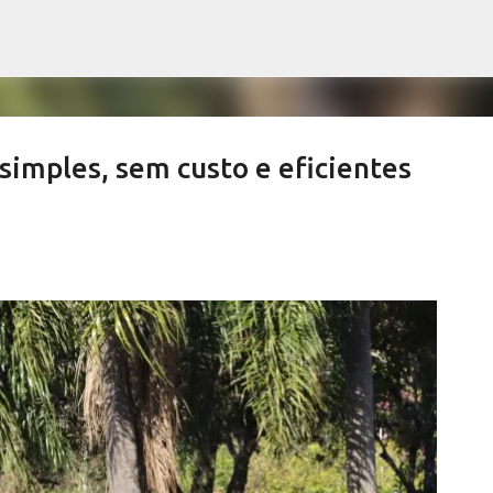
Pular para o conteúdo principal
simples, sem custo e eficientes
ews derrubam índices de vacinação
SALETE SILVA
SAÚDE SERRA NEGRA
VACINAÇÃO SERRA NEGRA