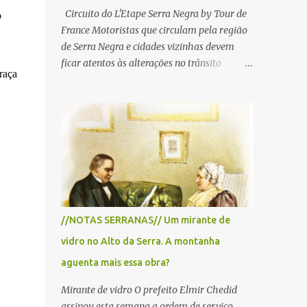
Circuito do L'Etape Serra Negra by Tour de
o
France Motoristas que circulam pela região
de Serra Negra e cidades vizinhas devem
ficar atentos às alterações no trânsito
raça
durante a manhã e início da tarde de
domingo, 28 de junho, em razão da
realização do L'Étape Serra Negra by Tour
de France presented by Nubank.
Considerado o principal circuito de ciclismo
amador da América Latina, o evento reunirá
atletas de diferentes regiões do país e terá
percursos passando pelos municípios de
Serra Negra, Amparo, Monte Alegre do Sul,
//NOTAS SERRANAS// Um mirante de
Lindoia e Socorro. Para garantir a segurança
vidro no Alto da Serra. A montanha
dos participantes e do público, diversos
trechos de rodovias e estradas da região
aguenta mais essa obra?
serão interditados temporariamente ao
Mirante de vidro O prefeito Elmir Chedid
longo da prova. A largada será na Rua
assinou esta semana a ordem de serviço