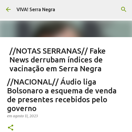
Pular para o conteúdo principal
VIVA! Serra Negra
//NOTAS SERRANAS// Fake
News derrubam índices de
vacinação em Serra Negra
em
agosto 07, 2026
CARLOS MOTTA
NOTAS SERRANAS
//NACIONAL// Áudio liga
SALETE SILVA
SAÚDE SERRA NEGRA
VACINAÇÃO SERRA NEGRA
Bolsonaro a esquema de venda
VIVA! SERRA NEGRA NO AR
de presentes recebidos pelo
governo
0
em
agosto 11, 2023