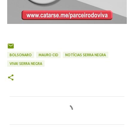
BOLSONARO
MAURO CID
NOTÍCIAS SERRA NEGRA
VIVA! SERRA NEGRA
C
o
m
e