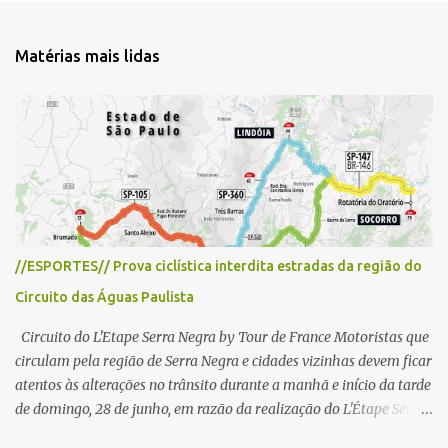
n
t
Matérias mais lidas
á
r
i
o
s
//ESPORTES// Prova ciclística interdita estradas da região do
Circuito das Águas Paulista
Circuito do L'Etape Serra Negra by Tour de France Motoristas que
circulam pela região de Serra Negra e cidades vizinhas devem ficar
atentos às alterações no trânsito durante a manhã e início da tarde
de domingo, 28 de junho, em razão da realização do L'Étape Serra
Negra by Tour de France presented by Nubank. Considerado o