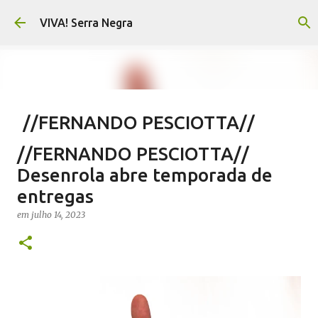
Pular para o conteúdo principal
VIVA! Serra Negra
//FERNANDO PESCIOTTA//
Encurtando caminho
//FERNANDO PESCIOTTA//
em
agosto 06, 2026
FERNANDO PESCIOTTA
Desenrola abre temporada de
NOTÍCIAS SERRA NEGRA
VIVA! SERRA NEGRA
entregas
0
em
julho 14, 2023