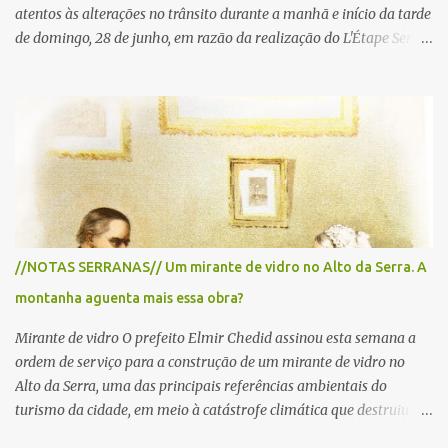
atentos às alterações no trânsito durante a manhã e início da tarde
de domingo, 28 de junho, em razão da realização do L'Étape Serra
Negra by Tour de France presented by Nubank. Considerado o
principal circuito de ciclismo amador da América Latina, o evento
reunirá atletas de diferentes regiões do país e terá percursos
passando pelos municípios de Serra Negra, Amparo, Monte Alegre
do Sul, Lindoia e Socorro. Para garantir a segurança dos
participantes e do público, diversos trechos de rodovias e estradas
da região serão interditados temporariamente ao longo da prova.
A largada será na Rua Coronel Pedro Penteado, em Serra Negra,
para cerca de 2.000 ciclistas, às 6h30. De acordo com o
//NOTAS SERRANAS// Um mirante de vidro no Alto da Serra. A
cronograma da organização e de todas as prefeituras envolvidas,
montanha aguenta mais essa obra?
as interdições ocorrerão de forma programada e os trechos serão
reabertos gradativamente depois da pass...
Mirante de vidro O prefeito Elmir Chedid assinou esta semana a
ordem de serviço para a construção de um mirante de vidro no
Alto da Serra, uma das principais referências ambientais do
turismo da cidade, em meio à catástrofe climática que destruiu o
Estado do Rio Grande do Sul. A tragédia suscitou novamente o