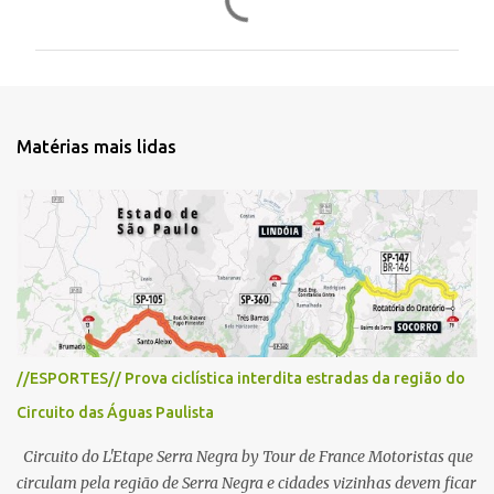
o
m
e
n
t
Matérias mais lidas
á
r
i
o
s
//ESPORTES// Prova ciclística interdita estradas da região do
Circuito das Águas Paulista
Circuito do L'Etape Serra Negra by Tour de France Motoristas que
circulam pela região de Serra Negra e cidades vizinhas devem ficar