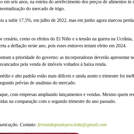
o em seis anos, na esteira do arrefecimento dos preços de alimentos in 
a normalização do mercado de trigo.
u a subir 17,5%, em julho de 2022, mas em junho agora marcou perda
se cenário, como os efeitos do El Niño e a tensão na guerra na Ucrânia,
erta a deflação neste ano, pois esses entraves teriam efeito em 2024.
ostram a prioridade do governo: as incorporadoras deverão apresentar n
lavancados pela venda de imóveis voltados à baixa renda.
io e alto padrão estão mais difíceis e ainda assim o trimestre foi mel
segundo prévias de analistas do mercado.
taque, com empresas ampliando lançamentos e vendas. Mesmo quem re
uidas na comparação com o segundo trimestre do ano passado.
municação. Contato:
fernandopaulopesciotta@gmail.com