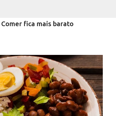
Pular para o conteúdo principal
omer fica mais barato
Encurtando caminho
RRA NEGRA
VIVA! SERRA NEGRA