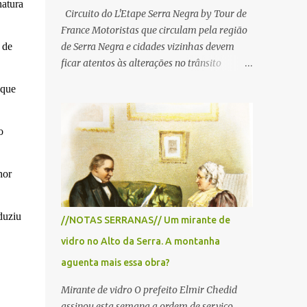
natura
Circuito do L'Etape Serra Negra by Tour de
France Motoristas que circulam pela região
 de
de Serra Negra e cidades vizinhas devem
ficar atentos às alterações no trânsito
durante a manhã e início da tarde de
 que
domingo, 28 de junho, em razão da
realização do L'Étape Serra Negra by Tour
de France presented by Nubank.
o
Considerado o principal circuito de ciclismo
amador da América Latina, o evento reunirá
hor
atletas de diferentes regiões do país e terá
percursos passando pelos municípios de
Serra Negra, Amparo, Monte Alegre do Sul,
duziu
//NOTAS SERRANAS// Um mirante de
Lindoia e Socorro. Para garantir a segurança
vidro no Alto da Serra. A montanha
dos participantes e do público, diversos
trechos de rodovias e estradas da região
aguenta mais essa obra?
serão interditados temporariamente ao
Mirante de vidro O prefeito Elmir Chedid
longo da prova. A largada será na Rua
assinou esta semana a ordem de serviço