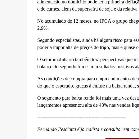
alimentação no domicílio pode ter a primeira deflaçã
e de carnes, além da supersafra de soja e da relativ
No acumulado de 12 meses, no IPCA o grupo chego
2,9%.
Segundo especialistas, ainda há algum risco para es
poderia impor alta de preços do trigo, mas é quase c
O setor imobiliário também traz perspectivas que m
balanço do segundo trimestre resultados positivos a
As condições de compra para empreendimentos de méd
do que o esperado, graças à ênfase na baixa renda, 
O segmento para baixa renda foi mais uma vez des
lançamentos apresentou alta de 48% nas vendas líq
---------------------------------------------------------
Fernando Pesciotta é jornalista e consultor em co