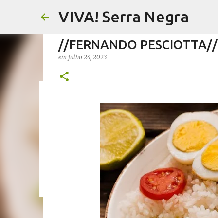
VIVA! Serra Negra
//FERNANDO PESCIOTTA// C
em
julho 24, 2023
//FERNANDO PESCIOTTA// 
em
agosto 06, 2026
FERNANDO PESCIOTTA
NOTÍCIAS SE
0