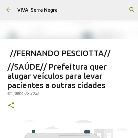
Pular para o conteúdo principal
VIVA! Serra Negra
//FERNANDO PESCIOTTA//
Encurtando caminho
//SAÚDE// Prefeitura quer
em
agosto 06, 2026
FERNANDO PESCIOTTA
alugar veículos para levar
NOTÍCIAS SERRA NEGRA
VIVA! SERRA NEGRA
pacientes a outras cidades
0
em
junho 05, 2023