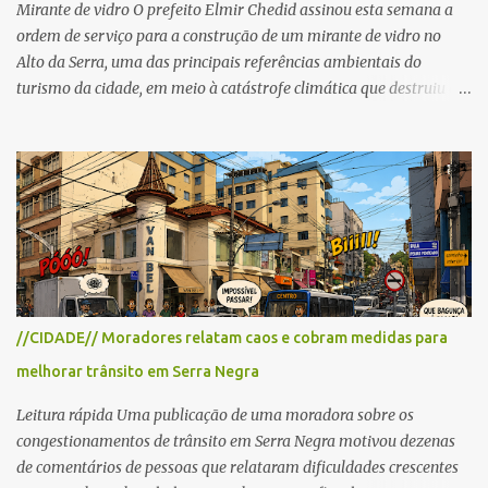
Mirante de vidro O prefeito Elmir Chedid assinou esta semana a
ordem de serviço para a construção de um mirante de vidro no
Alto da Serra, uma das principais referências ambientais do
turismo da cidade, em meio à catástrofe climática que destruiu o
Estado do Rio Grande do Sul. A tragédia suscitou novamente o
debate sobre as mudanças climáticas e o impacto do colapso
ambiental nas políticas públicas. Preservação permanente O Alto
da Serra está localizado em uma das Áreas de Preservação
Permanente no município, chamadas de APP no Código Florestal
Brasileiro, Lei nº 12.651/12. As APPS são protegidas com a função
ambiental de preservar os recursos hídricos, a paisagem, a
proteção do solo e a biodiversidade para assegurar a qualidade de
vida da população. No local já estão instaladas torres de
//CIDADE// Moradores relatam caos e cobram medidas para
transmissão de televisão e telefonia celular, contêineres de uso
melhorar trânsito em Serra Negra
comercial, sanitário público, pequenas construções e uma rampa
para a prática do voo livre. A montanha vai resistir a mais uma
Leitura rápida Uma publicação de uma moradora sobre os
obra? Im...
congestionamentos de trânsito em Serra Negra motivou dezenas
de comentários de pessoas que relataram dificuldades crescentes