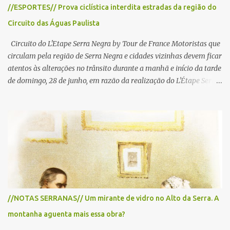
//ESPORTES// Prova ciclística interdita estradas da região do
Circuito das Águas Paulista
Circuito do L'Etape Serra Negra by Tour de France Motoristas que
circulam pela região de Serra Negra e cidades vizinhas devem ficar
atentos às alterações no trânsito durante a manhã e início da tarde
de domingo, 28 de junho, em razão da realização do L'Étape Serra
Negra by Tour de France presented by Nubank. Considerado o
principal circuito de ciclismo amador da América Latina, o evento
reunirá atletas de diferentes regiões do país e terá percursos
passando pelos municípios de Serra Negra, Amparo, Monte Alegre
do Sul, Lindoia e Socorro. Para garantir a segurança dos
participantes e do público, diversos trechos de rodovias e estradas
da região serão interditados temporariamente ao longo da prova.
A largada será na Rua Coronel Pedro Penteado, em Serra Negra,
para cerca de 2.000 ciclistas, às 6h30. De acordo com o
//NOTAS SERRANAS// Um mirante de vidro no Alto da Serra. A
cronograma da organização e de todas as prefeituras envolvidas,
montanha aguenta mais essa obra?
as interdições ocorrerão de forma programada e os trechos serão
reabertos gradativamente depois da pass...