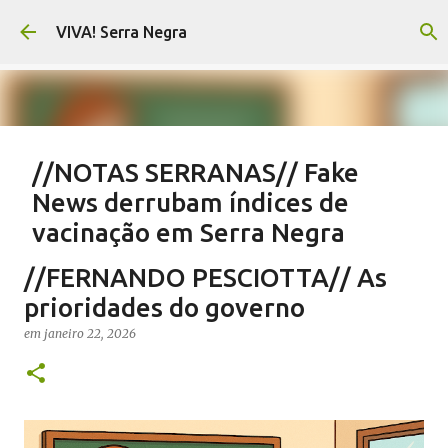
Pular para o conteúdo principal
VIVA! Serra Negra
//NOTAS SERRANAS// Fake
News derrubam índices de
vacinação em Serra Negra
em
agosto 07, 2026
CARLOS MOTTA
NOTAS SERRANAS
//FERNANDO PESCIOTTA// As
SALETE SILVA
SAÚDE SERRA NEGRA
VACINAÇÃO SERRA NEGRA
prioridades do governo
VIVA! SERRA NEGRA NO AR
em
janeiro 22, 2026
0