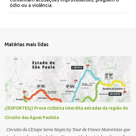
a
ódio ou a violência.
r
u
m
c
o
m
e
Matérias mais lidas
n
t
á
r
i
o
//ESPORTES// Prova ciclística interdita estradas da região do
Circuito das Águas Paulista
Circuito do L'Etape Serra Negra by Tour de France Motoristas que