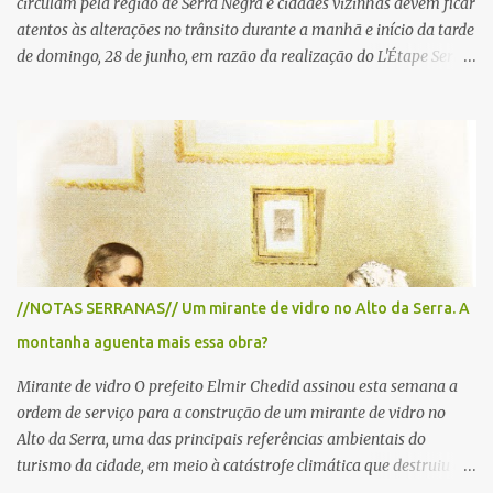
circulam pela região de Serra Negra e cidades vizinhas devem ficar
atentos às alterações no trânsito durante a manhã e início da tarde
de domingo, 28 de junho, em razão da realização do L'Étape Serra
Negra by Tour de France presented by Nubank. Considerado o
principal circuito de ciclismo amador da América Latina, o evento
reunirá atletas de diferentes regiões do país e terá percursos
passando pelos municípios de Serra Negra, Amparo, Monte Alegre
do Sul, Lindoia e Socorro. Para garantir a segurança dos
participantes e do público, diversos trechos de rodovias e estradas
da região serão interditados temporariamente ao longo da prova.
A largada será na Rua Coronel Pedro Penteado, em Serra Negra,
para cerca de 2.000 ciclistas, às 6h30. De acordo com o
//NOTAS SERRANAS// Um mirante de vidro no Alto da Serra. A
cronograma da organização e de todas as prefeituras envolvidas,
montanha aguenta mais essa obra?
as interdições ocorrerão de forma programada e os trechos serão
reabertos gradativamente depois da pass...
Mirante de vidro O prefeito Elmir Chedid assinou esta semana a
ordem de serviço para a construção de um mirante de vidro no
Alto da Serra, uma das principais referências ambientais do
turismo da cidade, em meio à catástrofe climática que destruiu o
Estado do Rio Grande do Sul. A tragédia suscitou novamente o