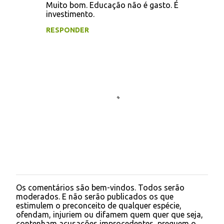
Muito bom. Educação não é gasto. É
o
investimento.
m
RESPONDER
e
n
t
á
r
i
o
s
Os comentários são bem-vindos. Todos serão
P
moderados. E não serão publicados os que
o
estimulem o preconceito de qualquer espécie,
s
ofendam, injuriem ou difamem quem quer que seja,
t
contenham acusações improcedentes, preguem o