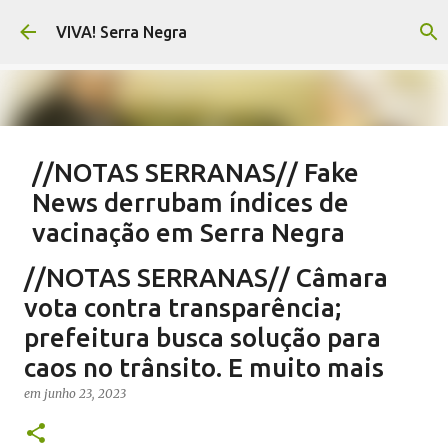
Pular para o conteúdo principal
VIVA! Serra Negra
//NOTAS SERRANAS// Fake
News derrubam índices de
vacinação em Serra Negra
em
agosto 07, 2026
CARLOS MOTTA
NOTAS SERRANAS
//NOTAS SERRANAS// Câmara
SALETE SILVA
SAÚDE SERRA NEGRA
VACINAÇÃO SERRA NEGRA
vota contra transparência;
VIVA! SERRA NEGRA NO AR
prefeitura busca solução para
caos no trânsito. E muito mais
0
em
junho 23, 2023