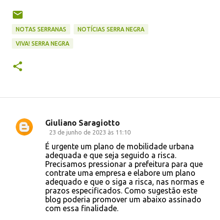
NOTAS SERRANAS
NOTÍCIAS SERRA NEGRA
VIVA! SERRA NEGRA
Giuliano Saragiotto
C
23 de junho de 2023 às 11:10
o
É urgente um plano de mobilidade urbana
adequada e que seja seguido a risca.
m
Precisamos pressionar a prefeitura para que
e
contrate uma empresa e elabore um plano
adequado e que o siga a risca, nas normas e
n
prazos especificados. Como sugestão este
t
blog poderia promover um abaixo assinado
com essa finalidade.
á