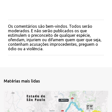
Os comentários são bem-vindos. Todos serão
P
moderados. E não serão publicados os que
o
estimulem o preconceito de qualquer espécie,
s
ofendam, injuriem ou difamem quem quer que seja,
t
contenham acusações improcedentes, preguem o
a
ódio ou a violência.
r
u
m
c
o
m
e
Matérias mais lidas
n
t
á
r
i
o