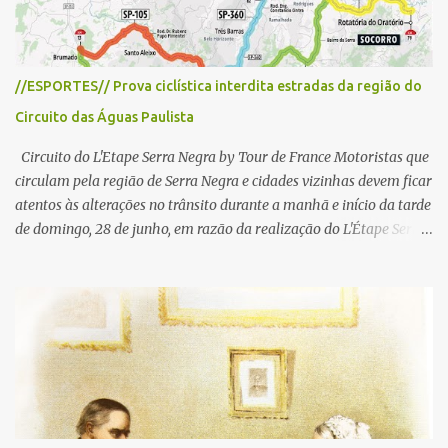
//ESPORTES// Prova ciclística interdita estradas da região do
Circuito das Águas Paulista
Circuito do L'Etape Serra Negra by Tour de France Motoristas que
circulam pela região de Serra Negra e cidades vizinhas devem ficar
atentos às alterações no trânsito durante a manhã e início da tarde
de domingo, 28 de junho, em razão da realização do L'Étape Serra
Negra by Tour de France presented by Nubank. Considerado o
principal circuito de ciclismo amador da América Latina, o evento
reunirá atletas de diferentes regiões do país e terá percursos
passando pelos municípios de Serra Negra, Amparo, Monte Alegre
do Sul, Lindoia e Socorro. Para garantir a segurança dos
participantes e do público, diversos trechos de rodovias e estradas
da região serão interditados temporariamente ao longo da prova.
A largada será na Rua Coronel Pedro Penteado, em Serra Negra,
para cerca de 2.000 ciclistas, às 6h30. De acordo com o