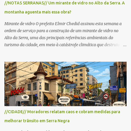
//NOTAS SERRANAS// Um mirante de vidro no Alto da Serra. A
cronograma da organização e de todas as prefeituras envolvidas,
montanha aguenta mais essa obra?
as interdições ocorrerão de forma programada e os trechos serão
reabertos gradativamente depois da pass...
Mirante de vidro O prefeito Elmir Chedid assinou esta semana a
ordem de serviço para a construção de um mirante de vidro no
Alto da Serra, uma das principais referências ambientais do
turismo da cidade, em meio à catástrofe climática que destruiu o
Estado do Rio Grande do Sul. A tragédia suscitou novamente o
debate sobre as mudanças climáticas e o impacto do colapso
ambiental nas políticas públicas. Preservação permanente O Alto
da Serra está localizado em uma das Áreas de Preservação
Permanente no município, chamadas de APP no Código Florestal
Brasileiro, Lei nº 12.651/12. As APPS são protegidas com a função
ambiental de preservar os recursos hídricos, a paisagem, a
proteção do solo e a biodiversidade para assegurar a qualidade de
vida da população. No local já estão instaladas torres de
//CIDADE// Moradores relatam caos e cobram medidas para
transmissão de televisão e telefonia celular, contêineres de uso
melhorar trânsito em Serra Negra
comercial, sanitário público, pequenas construções e uma rampa
para a prática do voo livre. A montanha vai resistir a mais uma