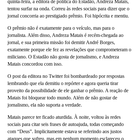
quinta-feira, a editora de política do Estadão, Andreza Matais,
tentou surfar na onda. Correu às redes sociais para dizer que o
jornal concorria ao prestigiado prêmio. Foi hipócrita e mentiu.
O prêmio não é exatamente para o veículo, mas para o
jornalista. Além disso, Andreza Matais é recém-chegada ao
jornal, e sua primeira missão foi demitir André Borges,
exatamente porque ele fez as revelações que comprometeram o
miliciano. O Estadão não gosta de jornalismo, e Andreza
Matais concordou com isso.
O post da editora no Twitter foi bombardeado por respostas
lembrando que ela demitiu o repórter e agora queria tirar
proveito da possibilidade de ele ganhar o prêmio. A reação de
Matais foi bloquear todo mundo. Além de não gostar de
jornalismo, ela não suporta a verdade.
Matais parece ter ficado aturdida. À noite, voltou às redes
sociais para citar seis frases de autoajuda, todas começando
com “Deus”. Implicitamente estava se referindo aos justos
ataques que sofreu, mas em nenhum momento esclareceu o