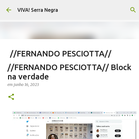
Pular para o conteúdo principal
VIVA! Serra Negra
//FERNANDO PESCIOTTA//
Encurtando caminho
//FERNANDO PESCIOTTA// Block
em
agosto 06, 2026
FERNANDO PESCIOTTA
na verdade
NOTÍCIAS SERRA NEGRA
VIVA! SERRA NEGRA
em
junho 16, 2023
0