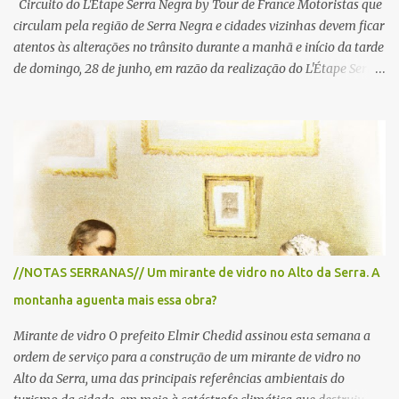
Circuito do L'Etape Serra Negra by Tour de France Motoristas que
circulam pela região de Serra Negra e cidades vizinhas devem ficar
atentos às alterações no trânsito durante a manhã e início da tarde
de domingo, 28 de junho, em razão da realização do L'Étape Serra
Negra by Tour de France presented by Nubank. Considerado o
principal circuito de ciclismo amador da América Latina, o evento
reunirá atletas de diferentes regiões do país e terá percursos
passando pelos municípios de Serra Negra, Amparo, Monte Alegre
do Sul, Lindoia e Socorro. Para garantir a segurança dos
participantes e do público, diversos trechos de rodovias e estradas
da região serão interditados temporariamente ao longo da prova.
A largada será na Rua Coronel Pedro Penteado, em Serra Negra,
para cerca de 2.000 ciclistas, às 6h30. De acordo com o
//NOTAS SERRANAS// Um mirante de vidro no Alto da Serra. A
cronograma da organização e de todas as prefeituras envolvidas,
montanha aguenta mais essa obra?
as interdições ocorrerão de forma programada e os trechos serão
reabertos gradativamente depois da pass...
Mirante de vidro O prefeito Elmir Chedid assinou esta semana a
ordem de serviço para a construção de um mirante de vidro no
Alto da Serra, uma das principais referências ambientais do