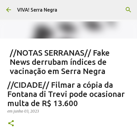
Pular para o conteúdo principal
VIVA! Serra Negra
//NOTAS SERRANAS// Fake
News derrubam índices de
vacinação em Serra Negra
em
agosto 07, 2026
CARLOS MOTTA
NOTAS SERRANAS
//CIDADE// Filmar a cópia da
SALETE SILVA
SAÚDE SERRA NEGRA
VACINAÇÃO SERRA NEGRA
Fontana di Trevi pode ocasionar
VIVA! SERRA NEGRA NO AR
multa de R$ 13.600
0
em
junho 03, 2023