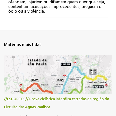
ofendam, injuriem ou difamem quem quer que seja,
t
contenham acusações improcedentes, preguem o
a
ódio ou a violência.
r
u
m
c
o
m
e
Matérias mais lidas
n
t
á
r
i
o
//ESPORTES// Prova ciclística interdita estradas da região do
Circuito das Águas Paulista