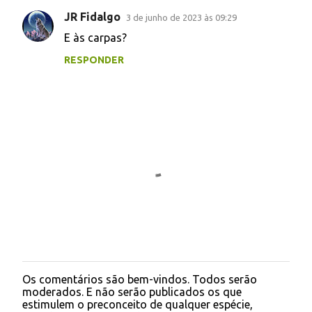
JR Fidalgo
3 de junho de 2023 às 09:29
C
E às carpas?
o
RESPONDER
m
e
n
t
á
r
i
o
s
Os comentários são bem-vindos. Todos serão
P
moderados. E não serão publicados os que
o
estimulem o preconceito de qualquer espécie,
s