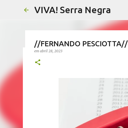
VIVA! Serra Negra
//FERNANDO PESCIOTTA// A
em
abril 28, 2023
//NOTAS SERRANAS// Fake N
Serra Negra
em
agosto 07, 2026
CARLOS MOTTA
NOTAS SERRANAS
VIVA! SERRA NEGRA NO AR
0