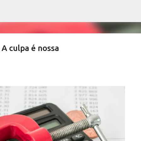
Pular para o conteúdo principal
 culpa é nossa
ews derrubam índices de vacinação
SALETE SILVA
SAÚDE SERRA NEGRA
VACINAÇÃO SERRA NEGRA