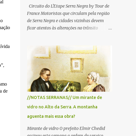
al
Circuito do L'Etape Serra Negra by Tour de
France Motoristas que circulam pela região
do
de Serra Negra e cidades vizinhas devem
nação
ficar atentos às alterações no trânsito
durante a manhã e início da tarde de
domingo, 28 de junho, em razão da
dívida
realização do L'Étape Serra Negra by Tour
de France presented by Nubank.
Considerado o principal circuito de ciclismo
o”,
amador da América Latina, o evento reunirá
atletas de diferentes regiões do país e terá
ismo
percursos passando pelos municípios de
a de
Serra Negra, Amparo, Monte Alegre do Sul,
//NOTAS SERRANAS// Um mirante de
Lindoia e Socorro. Para garantir a segurança
vidro no Alto da Serra. A montanha
dos participantes e do público, diversos
trechos de rodovias e estradas da região
aguenta mais essa obra?
serão interditados temporariamente ao
Mirante de vidro O prefeito Elmir Chedid
longo da prova. A largada será na Rua
assinou esta semana a ordem de serviço