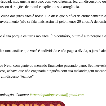
Haddad, nitidamente nervoso, com voz ofegante, leu um discurso no qu
uscou dar lições de moral e explicitou sua arrogância.
 culpa dos juros altos é nossa. Ele disse que o nível de endividamento 
senvolvimento (não se fala mais assim há pelo menos 20 anos. A denomi
é alta porque os juros são altos. É o contrário, o juro é alto porque a 
z uma análise que você é endividado e não paga a dívida, o juro é alt
s Neto, com gente do mercado financeiro passando pano. Seu nervos
líticos, achava que não enganaria ninguém com sua malandragem macabr
 um discurso “técnico”.
municação. Contato:
fernandopaulopesciotta@gmail.com