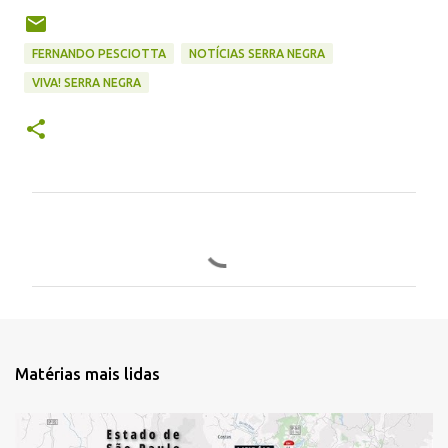
FERNANDO PESCIOTTA
NOTÍCIAS SERRA NEGRA
VIVA! SERRA NEGRA
C
o
m
e
n
t
Matérias mais lidas
á
r