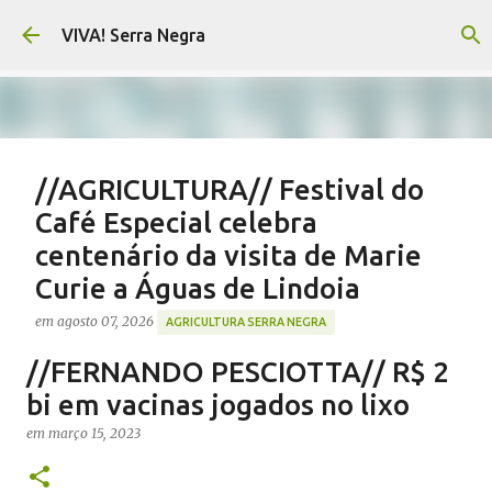
Pular para o conteúdo principal
VIVA! Serra Negra
//AGRICULTURA// Festival do
Café Especial celebra
centenário da visita de Marie
Curie a Águas de Lindoia
em
agosto 07, 2026
AGRICULTURA SERRA NEGRA
CAFÉ SERRA NEGRA
CAFEICULTURA SERRA NEGRA
//FERNANDO PESCIOTTA// R$ 2
FESTIVAL CAFÉ ÁGUAS DE LINDOIA
NOTÍCIAS SERRA NEGRA
bi em vacinas jogados no lixo
VIVA! SERRA NEGRA
em
março 15, 2023
0