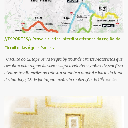
i
o
s
//ESPORTES// Prova ciclística interdita estradas da região do
Circuito das Águas Paulista
Circuito do L'Etape Serra Negra by Tour de France Motoristas que
circulam pela região de Serra Negra e cidades vizinhas devem ficar
atentos às alterações no trânsito durante a manhã e início da tarde
de domingo, 28 de junho, em razão da realização do L'Étape Serra
Negra by Tour de France presented by Nubank. Considerado o
principal circuito de ciclismo amador da América Latina, o evento
reunirá atletas de diferentes regiões do país e terá percursos
passando pelos municípios de Serra Negra, Amparo, Monte Alegre
do Sul, Lindoia e Socorro. Para garantir a segurança dos
participantes e do público, diversos trechos de rodovias e estradas
da região serão interditados temporariamente ao longo da prova.