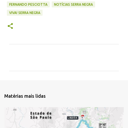
FERNANDO PESCIOTTA
NOTÍCIAS SERRA NEGRA
VIVA! SERRA NEGRA
C
o
m
e
n
t
Matérias mais lidas
á
r
i
o