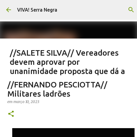
Pular para o conteúdo principal
VIVA! Serra Negra
//SALETE SILVA// Vereadores
devem aprovar por
unanimidade proposta que dá a
eles parte do Orçamento
//FERNANDO PESCIOTTA//
em
agosto 05, 2026
EMENDAS IMPOSITIVAS SERRA NEGRA
Militares ladrões
NOTÍCIAS SERRA NEGRA
SALETE SILVA
VIVA! SERRA NEGRA
em
março 10, 2023
0