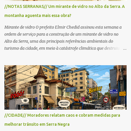
para cerca de 2.000 ciclistas, às 6h30. De acordo com o
//NOTAS SERRANAS// Um mirante de vidro no Alto da Serra. A
cronograma da organização e de todas as prefeituras envolvidas,
montanha aguenta mais essa obra?
as interdições ocorrerão de forma programada e os trechos serão
reabertos gradativamente depois da pass...
Mirante de vidro O prefeito Elmir Chedid assinou esta semana a
ordem de serviço para a construção de um mirante de vidro no
Alto da Serra, uma das principais referências ambientais do
turismo da cidade, em meio à catástrofe climática que destruiu o
Estado do Rio Grande do Sul. A tragédia suscitou novamente o
debate sobre as mudanças climáticas e o impacto do colapso
ambiental nas políticas públicas. Preservação permanente O Alto
da Serra está localizado em uma das Áreas de Preservação
Permanente no município, chamadas de APP no Código Florestal
Brasileiro, Lei nº 12.651/12. As APPS são protegidas com a função
ambiental de preservar os recursos hídricos, a paisagem, a
proteção do solo e a biodiversidade para assegurar a qualidade de
vida da população. No local já estão instaladas torres de
//CIDADE// Moradores relatam caos e cobram medidas para
transmissão de televisão e telefonia celular, contêineres de uso
melhorar trânsito em Serra Negra
comercial, sanitário público, pequenas construções e uma rampa