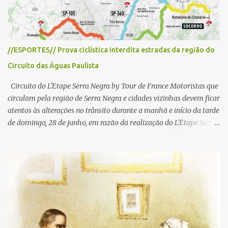
s
//ESPORTES// Prova ciclística interdita estradas da região do
Circuito das Águas Paulista
Circuito do L'Etape Serra Negra by Tour de France Motoristas que
circulam pela região de Serra Negra e cidades vizinhas devem ficar
atentos às alterações no trânsito durante a manhã e início da tarde
de domingo, 28 de junho, em razão da realização do L'Étape Serra
Negra by Tour de France presented by Nubank. Considerado o
principal circuito de ciclismo amador da América Latina, o evento
reunirá atletas de diferentes regiões do país e terá percursos
passando pelos municípios de Serra Negra, Amparo, Monte Alegre
do Sul, Lindoia e Socorro. Para garantir a segurança dos
participantes e do público, diversos trechos de rodovias e estradas
da região serão interditados temporariamente ao longo da prova.
A largada será na Rua Coronel Pedro Penteado, em Serra Negra,