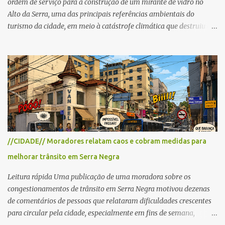
ordem de serviço para a construção de um mirante de vidro no
Alto da Serra, uma das principais referências ambientais do
turismo da cidade, em meio à catástrofe climática que destruiu o
Estado do Rio Grande do Sul. A tragédia suscitou novamente o
debate sobre as mudanças climáticas e o impacto do colapso
ambiental nas políticas públicas. Preservação permanente O Alto
da Serra está localizado em uma das Áreas de Preservação
Permanente no município, chamadas de APP no Código Florestal
Brasileiro, Lei nº 12.651/12. As APPS são protegidas com a função
ambiental de preservar os recursos hídricos, a paisagem, a
proteção do solo e a biodiversidade para assegurar a qualidade de
vida da população. No local já estão instaladas torres de
//CIDADE// Moradores relatam caos e cobram medidas para
transmissão de televisão e telefonia celular, contêineres de uso
melhorar trânsito em Serra Negra
comercial, sanitário público, pequenas construções e uma rampa
para a prática do voo livre. A montanha vai resistir a mais uma
Leitura rápida Uma publicação de uma moradora sobre os
obra? Im...
congestionamentos de trânsito em Serra Negra motivou dezenas
de comentários de pessoas que relataram dificuldades crescentes
para circular pela cidade, especialmente em fins de semana,
feriados e férias. A maioria destacou que o problema não é o