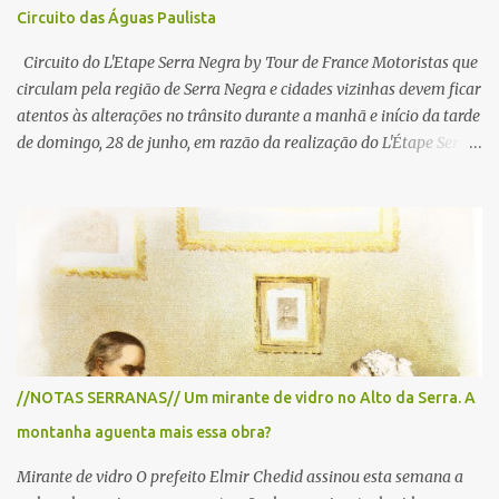
Circuito das Águas Paulista
Circuito do L'Etape Serra Negra by Tour de France Motoristas que
circulam pela região de Serra Negra e cidades vizinhas devem ficar
atentos às alterações no trânsito durante a manhã e início da tarde
de domingo, 28 de junho, em razão da realização do L'Étape Serra
Negra by Tour de France presented by Nubank. Considerado o
principal circuito de ciclismo amador da América Latina, o evento
reunirá atletas de diferentes regiões do país e terá percursos
passando pelos municípios de Serra Negra, Amparo, Monte Alegre
do Sul, Lindoia e Socorro. Para garantir a segurança dos
participantes e do público, diversos trechos de rodovias e estradas
da região serão interditados temporariamente ao longo da prova.
A largada será na Rua Coronel Pedro Penteado, em Serra Negra,
para cerca de 2.000 ciclistas, às 6h30. De acordo com o
//NOTAS SERRANAS// Um mirante de vidro no Alto da Serra. A
cronograma da organização e de todas as prefeituras envolvidas,
montanha aguenta mais essa obra?
as interdições ocorrerão de forma programada e os trechos serão
reabertos gradativamente depois da pass...
Mirante de vidro O prefeito Elmir Chedid assinou esta semana a