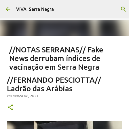
Pular para o conteúdo principal
VIVA! Serra Negra
//NOTAS SERRANAS// Fake
News derrubam índices de
vacinação em Serra Negra
em
agosto 07, 2026
CARLOS MOTTA
NOTAS SERRANAS
//FERNANDO PESCIOTTA//
SALETE SILVA
SAÚDE SERRA NEGRA
VACINAÇÃO SERRA NEGRA
Ladrão das Arábias
VIVA! SERRA NEGRA NO AR
em
março 06, 2023
0