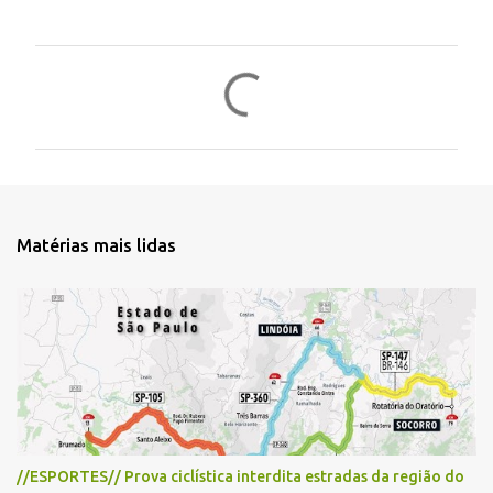
C
o
m
e
n
t
Matérias mais lidas
á
r
i
o
s
//ESPORTES// Prova ciclística interdita estradas da região do