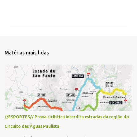
C
o
m
e
n
t
Matérias mais lidas
á
r
i
o
s
//ESPORTES// Prova ciclística interdita estradas da região do
Circuito das Águas Paulista