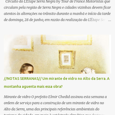
Circuito do L'Etape Serra Negra by Tour de France Motoristas que
circulam pela região de Serra Negra e cidades vizinhas devem ficar
atentos às alterações no trânsito durante a manhã e início da tarde
de domingo, 28 de junho, em razão da realização do L'Étape Serra
Negra by Tour de France presented by Nubank. Considerado o
principal circuito de ciclismo amador da América Latina, o evento
reunirá atletas de diferentes regiões do país e terá percursos
passando pelos municípios de Serra Negra, Amparo, Monte Alegre
do Sul, Lindoia e Socorro. Para garantir a segurança dos
participantes e do público, diversos trechos de rodovias e estradas
da região serão interditados temporariamente ao longo da prova.
A largada será na Rua Coronel Pedro Penteado, em Serra Negra,
para cerca de 2.000 ciclistas, às 6h30. De acordo com o
//NOTAS SERRANAS// Um mirante de vidro no Alto da Serra. A
cronograma da organização e de todas as prefeituras envolvidas,
montanha aguenta mais essa obra?
as interdições ocorrerão de forma programada e os trechos serão
reabertos gradativamente depois da pass...
Mirante de vidro O prefeito Elmir Chedid assinou esta semana a
ordem de serviço para a construção de um mirante de vidro no
Alto da Serra, uma das principais referências ambientais do