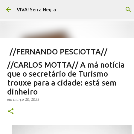
Pular para o conteúdo principal
VIVA! Serra Negra
//FERNANDO PESCIOTTA//
Encurtando caminho
//CARLOS MOTTA// A má notícia
em
agosto 06, 2026
FERNANDO PESCIOTTA
que o secretário de Turismo
NOTÍCIAS SERRA NEGRA
VIVA! SERRA NEGRA
trouxe para a cidade: está sem
dinheiro
0
em
março 20, 2023