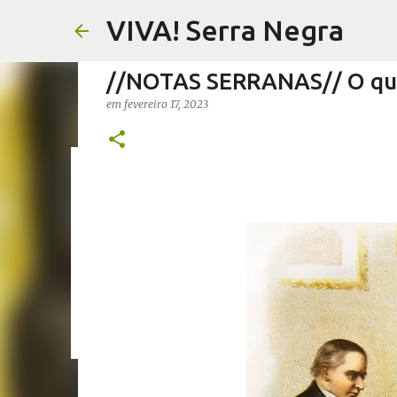
VIVA! Serra Negra
//NOTAS SERRANAS// O que 
em
fevereiro 17, 2023
//FERNANDO PESCIOTTA// 
em
agosto 06, 2026
FERNANDO PESCIOTTA
NOTÍCIAS SE
0