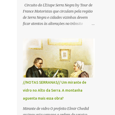
Circuito do L'Etape Serra Negra by Tour de
France Motoristas que circulam pela região
de Serra Negra e cidades vizinhas devem
ficar atentos às alterações no trânsito
durante a manhã e início da tarde de
domingo, 28 de junho, em razão da
realização do L'Étape Serra Negra by Tour
de France presented by Nubank.
Considerado o principal circuito de ciclismo
amador da América Latina, o evento reunirá
atletas de diferentes regiões do país e terá
percursos passando pelos municípios de
Serra Negra, Amparo, Monte Alegre do Sul,
//NOTAS SERRANAS// Um mirante de
Lindoia e Socorro. Para garantir a segurança
vidro no Alto da Serra. A montanha
dos participantes e do público, diversos
trechos de rodovias e estradas da região
aguenta mais essa obra?
serão interditados temporariamente ao
Mirante de vidro O prefeito Elmir Chedid
longo da prova. A largada será na Rua
assinou esta semana a ordem de serviço