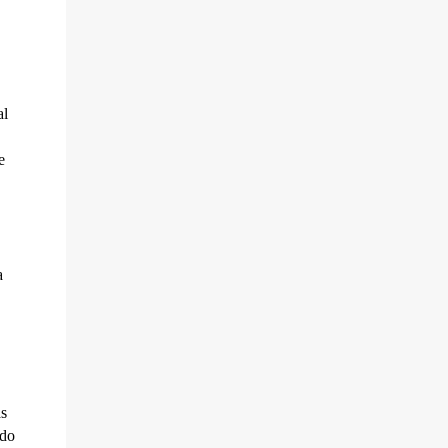
al
e
a
s
 do