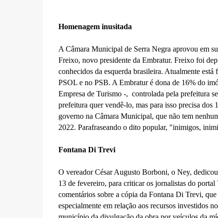
Homenagem inusitada
A Câmara Municipal de Serra Negra aprovou em sua 
Freixo, novo presidente da Embratur. Freixo foi depu
conhecidos da esquerda brasileira. Atualmente está f
PSOL e no PSB. A Embratur é dona de 16% do imóve
Empresa de Turismo -, controlada pela prefeitura s
prefeitura quer vendê-lo, mas para isso precisa dos 
governo na Câmara Municipal, que não tem nenhum v
2022. Parafraseando o dito popular, "inimigos, inim
Fontana Di Trevi
O vereador César Augusto Borboni, o Ney, dedicou 
13 de fevereiro, para criticar os jornalistas do port
comentários sobre a cópia da Fontana Di Trevi, que 
especialmente em relação aos recursos investidos no
município da divulgação da obra por veículos da mí