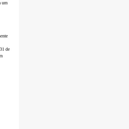
m um
Serra Negra motivou dezenas de
comentários de pessoas que relataram
dificuldades cada vez maiores para circular
pela cidade, prin...
mente
 31 de
em