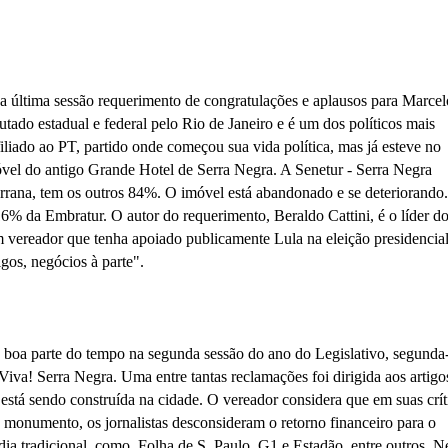
última sessão requerimento de congratulações e aplausos para Marcel
tado estadual e federal pelo Rio de Janeiro e é um dos políticos mais
iliado ao PT, partido onde começou sua vida política, mas já esteve no
l do antigo Grande Hotel de Serra Negra. A Senetur - Serra Negra
errana, tem os outros 84%. O imóvel está abandonado e se deteriorando
16% da Embratur. O autor do requerimento, Beraldo Cattini, é o líder d
ereador que tenha apoiado publicamente Lula na eleição presidencial
igos, negócios à parte".
boa parte do tempo na segunda sessão do ano do Legislativo, segunda-
al Viva! Serra Negra. Uma entre tantas reclamações foi dirigida aos artigo
está sendo construída na cidade. O vereador considera que em suas crít
 monumento, os jornalistas desconsideram o retorno financeiro para o
dia tradicional, como Folha de S. Paulo, G1 e Estadão, entre outros. N