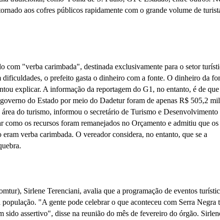
etornado aos cofres públicos rapidamente com o grande volume de turist
do com "verba carimbada", destinada exclusivamente para o setor turísti
dificuldades, o prefeito gasta o dinheiro com a fonte. O dinheiro da fo
tentou explicar. A informação da reportagem do G1, no entanto, é de que
lo governo do Estado por meio do Dadetur foram de apenas R$ 505,2 mi
 área do turismo, informou o secretário de Turismo e Desenvolvimento
r como os recursos foram remanejados no Orçamento e admitiu que os
eram verba carimbada. O vereador considera, no entanto, que se a
quebra.
tur), Sirlene Terenciani, avalia que a programação de eventos turísti
 à população. "A gente pode celebrar o que aconteceu com Serra Negra 
 sido assertivo", disse na reunião do mês de fevereiro do órgão. Sirlen