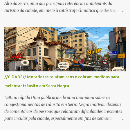
Alto da Serra, uma das principais referências ambientais do
turismo da cidade, em meio à catástrofe climática que destruiu o
Estado do Rio Grande do Sul. A tragédia suscitou novamente o
debate sobre as mudanças climáticas e o impacto do colapso
ambiental nas políticas públicas. Preservação permanente O Alto
da Serra está localizado em uma das Áreas de Preservação
Permanente no município, chamadas de APP no Código Florestal
Brasileiro, Lei nº 12.651/12. As APPS são protegidas com a função
ambiental de preservar os recursos hídricos, a paisagem, a
proteção do solo e a biodiversidade para assegurar a qualidade de
vida da população. No local já estão instaladas torres de
//CIDADE// Moradores relatam caos e cobram medidas para
transmissão de televisão e telefonia celular, contêineres de uso
melhorar trânsito em Serra Negra
comercial, sanitário público, pequenas construções e uma rampa
para a prática do voo livre. A montanha vai resistir a mais uma
Leitura rápida Uma publicação de uma moradora sobre os
obra? Im...
congestionamentos de trânsito em Serra Negra motivou dezenas
de comentários de pessoas que relataram dificuldades crescentes
para circular pela cidade, especialmente em fins de semana,
feriados e férias. A maioria destacou que o problema não é o