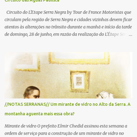
Circuito das Águas Paulista
Circuito do L'Etape Serra Negra by Tour de France Motoristas que
circulam pela região de Serra Negra e cidades vizinhas devem ficar
atentos às alterações no trânsito durante a manhã e início da tarde
de domingo, 28 de junho, em razão da realização do L'Étape Serra
Negra by Tour de France presented by Nubank. Considerado o
principal circuito de ciclismo amador da América Latina, o evento
reunirá atletas de diferentes regiões do país e terá percursos
passando pelos municípios de Serra Negra, Amparo, Monte Alegre
do Sul, Lindoia e Socorro. Para garantir a segurança dos
participantes e do público, diversos trechos de rodovias e estradas
da região serão interditados temporariamente ao longo da prova.
A largada será na Rua Coronel Pedro Penteado, em Serra Negra,
para cerca de 2.000 ciclistas, às 6h30. De acordo com o
//NOTAS SERRANAS// Um mirante de vidro no Alto da Serra. A
cronograma da organização e de todas as prefeituras envolvidas,
montanha aguenta mais essa obra?
as interdições ocorrerão de forma programada e os trechos serão
reabertos gradativamente depois da pass...
Mirante de vidro O prefeito Elmir Chedid assinou esta semana a
ordem de serviço para a construção de um mirante de vidro no