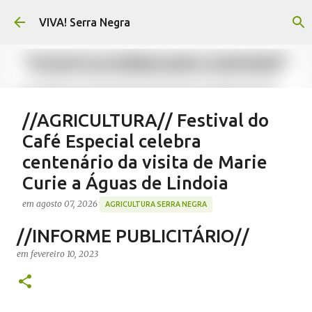
Pular para o conteúdo principal
VIVA! Serra Negra
//AGRICULTURA// Festival do
Café Especial celebra
centenário da visita de Marie
Curie a Águas de Lindoia
em
agosto 07, 2026
AGRICULTURA SERRA NEGRA
CAFÉ SERRA NEGRA
CAFEICULTURA SERRA NEGRA
//INFORME PUBLICITÁRIO//
FESTIVAL CAFÉ ÁGUAS DE LINDOIA
NOTÍCIAS SERRA NEGRA
em
fevereiro 10, 2023
VIVA! SERRA NEGRA
0