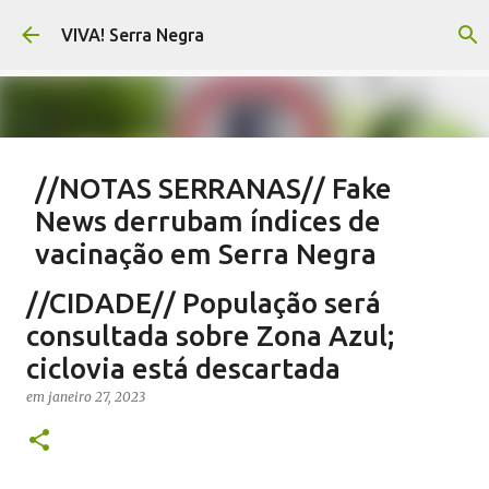
Pular para o conteúdo principal
VIVA! Serra Negra
//NOTAS SERRANAS// Fake
News derrubam índices de
vacinação em Serra Negra
em
agosto 07, 2026
CARLOS MOTTA
NOTAS SERRANAS
//CIDADE// População será
SALETE SILVA
SAÚDE SERRA NEGRA
VACINAÇÃO SERRA NEGRA
consultada sobre Zona Azul;
VIVA! SERRA NEGRA NO AR
ciclovia está descartada
0
em
janeiro 27, 2023