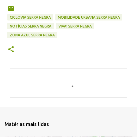
CICLOVIA SERRA NEGRA
MOBILIDADE URBANA SERRA NEGRA
NOTÍCIAS SERRA NEGRA
VIVA! SERRA NEGRA
ZONA AZUL SERRA NEGRA
C
o
m
e
n
t
Matérias mais lidas
á