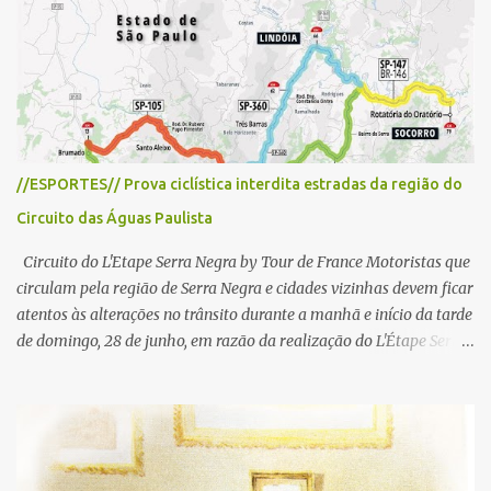
r
i
o
s
//ESPORTES// Prova ciclística interdita estradas da região do
Circuito das Águas Paulista
Circuito do L'Etape Serra Negra by Tour de France Motoristas que
circulam pela região de Serra Negra e cidades vizinhas devem ficar
atentos às alterações no trânsito durante a manhã e início da tarde
de domingo, 28 de junho, em razão da realização do L'Étape Serra
Negra by Tour de France presented by Nubank. Considerado o
principal circuito de ciclismo amador da América Latina, o evento
reunirá atletas de diferentes regiões do país e terá percursos
passando pelos municípios de Serra Negra, Amparo, Monte Alegre
do Sul, Lindoia e Socorro. Para garantir a segurança dos