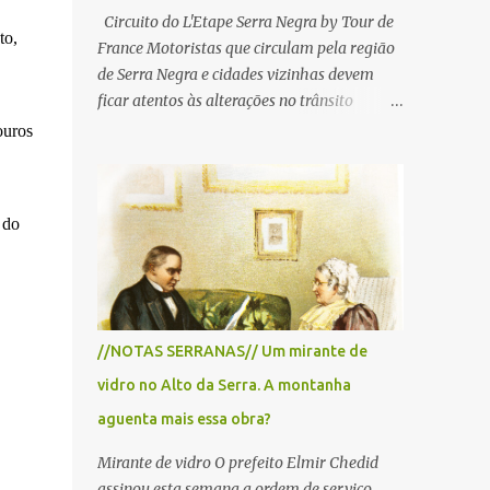
Circuito do L'Etape Serra Negra by Tour de
to,
France Motoristas que circulam pela região
de Serra Negra e cidades vizinhas devem
ficar atentos às alterações no trânsito
durante a manhã e início da tarde de
ouros
domingo, 28 de junho, em razão da
realização do L'Étape Serra Negra by Tour
de France presented by Nubank.
 do
Considerado o principal circuito de ciclismo
amador da América Latina, o evento reunirá
.
atletas de diferentes regiões do país e terá
percursos passando pelos municípios de
Serra Negra, Amparo, Monte Alegre do Sul,
//NOTAS SERRANAS// Um mirante de
Lindoia e Socorro. Para garantir a segurança
vidro no Alto da Serra. A montanha
dos participantes e do público, diversos
trechos de rodovias e estradas da região
aguenta mais essa obra?
serão interditados temporariamente ao
Mirante de vidro O prefeito Elmir Chedid
longo da prova. A largada será na Rua
assinou esta semana a ordem de serviço