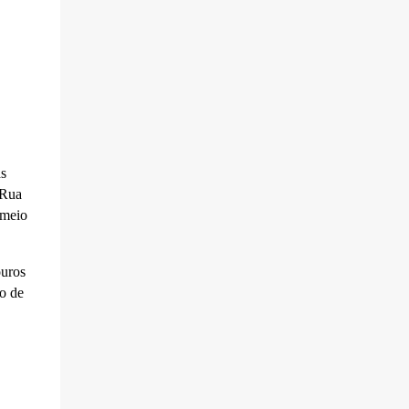
as
 Rua
 meio
ouros
o de