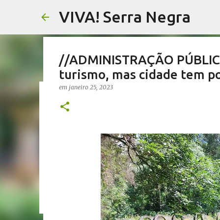
VIVA! Serra Negra
//ADMINISTRAÇÃO PÚBLICA
turismo, mas cidade tem p
em
janeiro 25, 2023
//SALETE SILVA// Vereador
proposta que dá a eles par
em
agosto 05, 2026
EMENDAS IMPOSITIVAS SERRA NEGRA
0