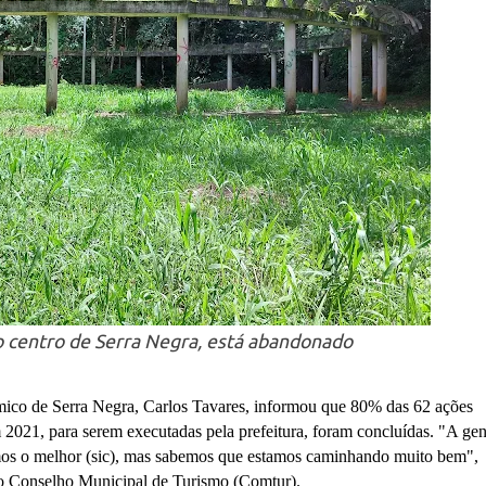
o centro de Serra Negra, está abandonado
ico de Serra Negra, Carlos Tavares, informou que 80% das 62 ações
 2021, para serem executadas pela prefeitura, foram concluídas. "A gen
omos o melhor (sic), mas sabemos que estamos caminhando muito bem",
o Conselho Municipal de Turismo (Comtur).