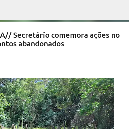
Pular para o conteúdo principal
// Secretário comemora ações no
ontos abandonados
es devem aprovar por unanimidade
te do Orçamento
NOTÍCIAS SERRA NEGRA
SALETE SILVA
VIVA! SERRA NEGRA