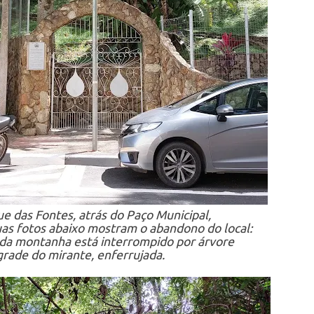
e das Fontes, atrás do Paço Municipal,
uas fotos abaixo mostram o abandono do local:
 da montanha está interrompido por árvore
grade do mirante, enferrujada.