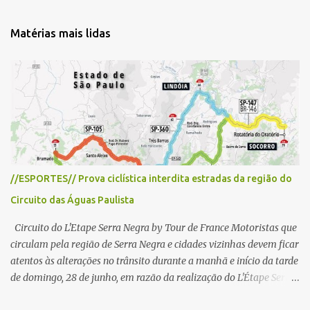
n
t
Matérias mais lidas
á
r
i
o
s
//ESPORTES// Prova ciclística interdita estradas da região do
Circuito das Águas Paulista
Circuito do L'Etape Serra Negra by Tour de France Motoristas que
circulam pela região de Serra Negra e cidades vizinhas devem ficar
atentos às alterações no trânsito durante a manhã e início da tarde
de domingo, 28 de junho, em razão da realização do L'Étape Serra
Negra by Tour de France presented by Nubank. Considerado o