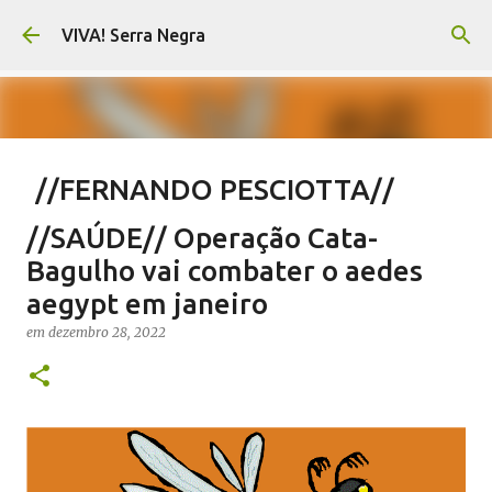
Pular para o conteúdo principal
VIVA! Serra Negra
//FERNANDO PESCIOTTA//
Encurtando caminho
//SAÚDE// Operação Cata-
em
agosto 06, 2026
FERNANDO PESCIOTTA
Bagulho vai combater o aedes
NOTÍCIAS SERRA NEGRA
VIVA! SERRA NEGRA
aegypt em janeiro
0
em
dezembro 28, 2022