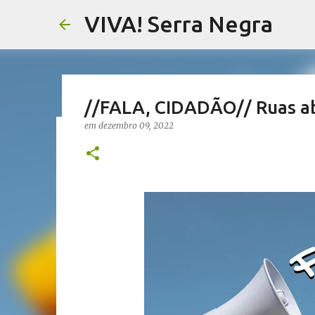
VIVA! Serra Negra
//FALA, CIDADÃO// Ruas 
em
dezembro 09, 2022
//NOTAS SERRANAS// Fake N
Serra Negra
em
agosto 07, 2026
CARLOS MOTTA
NOTAS SERRANAS
VIVA! SERRA NEGRA NO AR
0