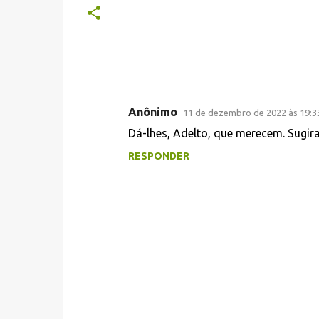
Anônimo
11 de dezembro de 2022 às 19:3
C
Dá-lhes, Adelto, que merecem. Sugi
o
RESPONDER
m
e
n
t
á
r
i
o