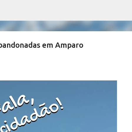
Pular para o conteúdo principal
abandonadas em Amparo
ews derrubam índices de vacinação
SALETE SILVA
SAÚDE SERRA NEGRA
VACINAÇÃO SERRA NEGRA