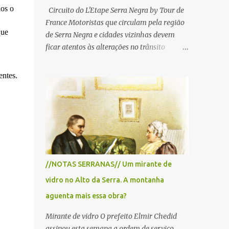
dos o
Circuito do L'Etape Serra Negra by Tour de
France Motoristas que circulam pela região
que
de Serra Negra e cidades vizinhas devem
ficar atentos às alterações no trânsito
durante a manhã e início da tarde de
domingo, 28 de junho, em razão da
entes.
realização do L'Étape Serra Negra by Tour
de France presented by Nubank.
Considerado o principal circuito de ciclismo
amador da América Latina, o evento reunirá
atletas de diferentes regiões do país e terá
percursos passando pelos municípios de
Serra Negra, Amparo, Monte Alegre do Sul,
//NOTAS SERRANAS// Um mirante de
Lindoia e Socorro. Para garantir a segurança
vidro no Alto da Serra. A montanha
dos participantes e do público, diversos
trechos de rodovias e estradas da região
aguenta mais essa obra?
serão interditados temporariamente ao
Mirante de vidro O prefeito Elmir Chedid
longo da prova. A largada será na Rua
assinou esta semana a ordem de serviço